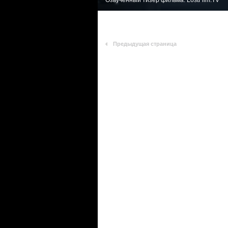
Озвученный тизер фильма. LostFilm.TV
Предыдущая страница