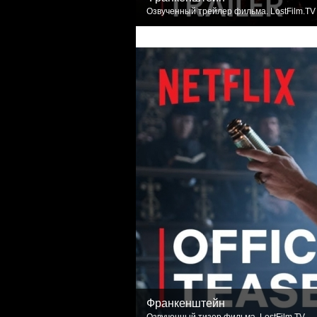
Озвученный трейлер фильма. LostFilm.TV
Франкенштейн