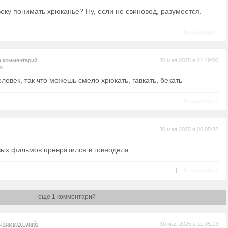
веку понимать хрюканье? Ну, если не свиновод, разумеется.
Пожаловаться
а
комментарий
30 мая 2025 в 21:49:00
ль
еловек, так что можешь смело хрюкать, гавкать, бекать
Пожаловаться
30 мая 2025 в 00:05:32
овых фильмов превратился в говнодела
|
Пожаловаться
еще 1 комментарий
на
комментарий
30 мая 2025 в 11:05:13