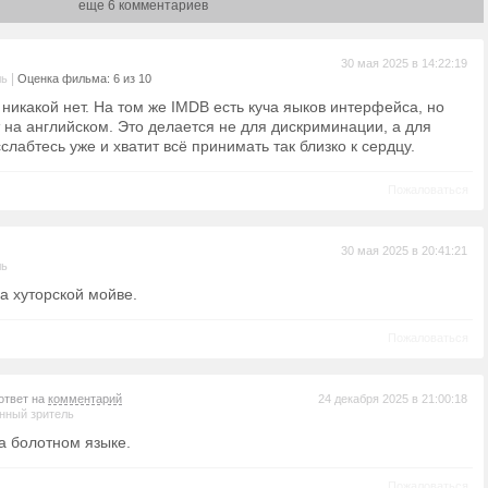
еще 6 комментариев
30 мая 2025 в 14:22:19
|
ль
Оценка фильма: 6 из 10
никакой нет. На том же IMDB есть куча яыков интерфейса, но
 на английском. Это делается не для дискриминации, а для
лабтесь уже и хватит всё принимать так близко к сердцу.
Пожаловаться
30 мая 2025 в 20:41:21
ль
 на хуторской мойве.
Пожаловаться
ответ на
комментарий
24 декабря 2025 в 21:00:18
нный зритель
 на болотном языке.
Пожаловаться