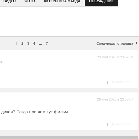
ВИДЕО
ФОТО
АКТЕРЫ И КОМАНДА
ОБСУЖДЕНИЕ
1
2
3
4
...
7
Следующая страница
29 мая 2025 в 23:52:50
ль
|
Пожаловаться
29 мая 2025 в 23:58:07
 дикая? Тогда при чем тут фильм....
|
Пожаловаться