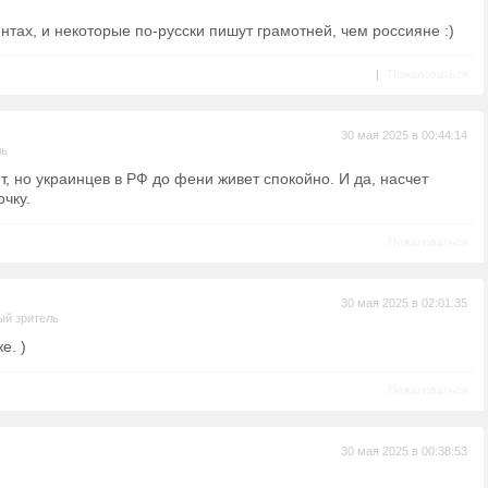
нтах, и некоторые по-русски пишут грамотней, чем россияне :)
|
Пожаловаться
30 мая 2025 в 00:44:14
ль
т, но украинцев в РФ до фени живет спокойно. И да, насчет
очку.
Пожаловаться
30 мая 2025 в 02:01:35
ый зритель
е. )
Пожаловаться
30 мая 2025 в 00:38:53