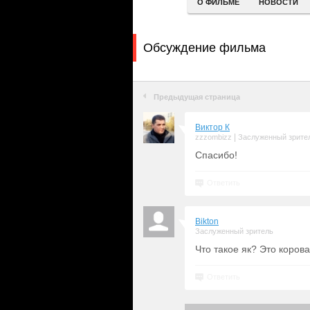
О ФИЛЬМЕ
НОВОСТИ
Обсуждение фильма
Предыдущая страница
Виктор К
|
zzzombizz
Заслуженный зрите
Спасибо!
Ответить
Bikton
Заслуженный зритель
Что такое як? Это корова
Ответить