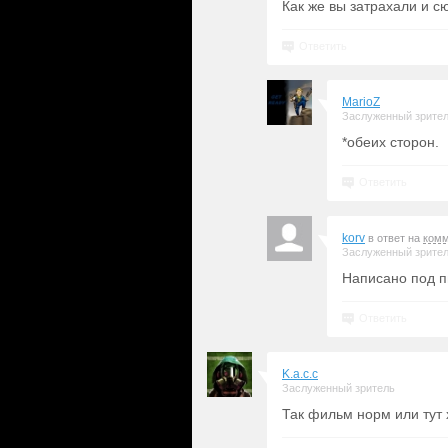
Как же вы затрахали и с
Ответить
MarioZ
Заслуженный зрите
*обеих сторон.
Ответить
korv
в ответ на
комм
Заслуженный зрите
Написано под п
Ответить
K.a.c.c
Заслуженный зритель
Так фильм норм или тут 