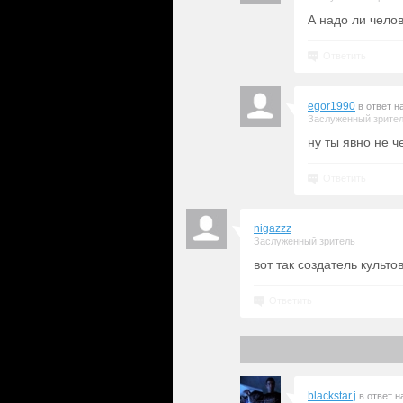
А надо ли чело
Ответить
egor1990
в ответ н
Заслуженный зрите
ну ты явно не ч
Ответить
nigazzz
Заслуженный зритель
вот так создатель культ
Ответить
blackstar.j
в ответ 