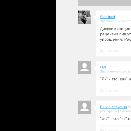
Substract
Заслуженный зрите
Дискриминации 
рецензии пишут
упрощения. Расс
Ответить
carl
Заслуженный зрите
"Як" - это "как"
Ответить
Павел Кобченко
в 
|
mrkasperok
Постоя
"как" - это "як"
Ответить