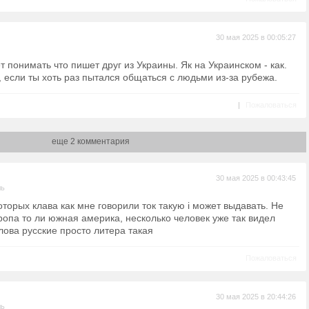
30 мая 2025 в 00:05:27
т понимать что пишет друг из Украины. Як на Украинском - как.
 если ты хоть раз пытался общаться с людьми из-за рубежа.
|
Пожаловаться
еще 2 комментария
30 мая 2025 в 00:43:45
ль
оторых клава как мне говорили ток такую i может выдавать. Не
ропа то ли южная америка, несколько человек уже так видел
лова русские просто литера такая
Пожаловаться
30 мая 2025 в 20:44:26
ль