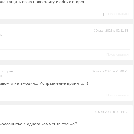
юда тащить свою повесточку с обоих сторон.
|
Пожаловаться
30 мая 2025 в 02:11:53
ль
Пожаловаться
ентарий
02 июня 2025 в 23:08:28
ль
ивом и на эмоциях. Исправление принято. ;)
Пожаловаться
30 мая 2025 в 00:44:50
хохлонытье с одного коммента только?