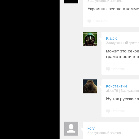
Заслуженный зритель
Украинцы всегда в камме
Ответить
K.a.c.c
Заслуженный зрите
может это секре
грамотности в т
Ответить
Константин
|
albus76
Заслуженн
Ну так русские ж
Ответить
korv
Заслуженный зритель