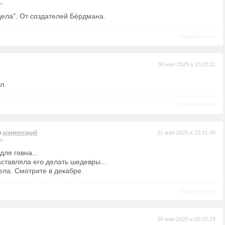
ль
дела". От создателей Бёрдмана.
Пожаловаться
30 мая 2025 в 15:03:11
ыл
Пожаловаться
на
комментарий
31 мая 2025 в 23:51:40
ль
ля говна...
ставляла его делать шедевры...
ела. Смотрите в декабре.
Пожаловаться
30 мая 2025 в 00:32:24