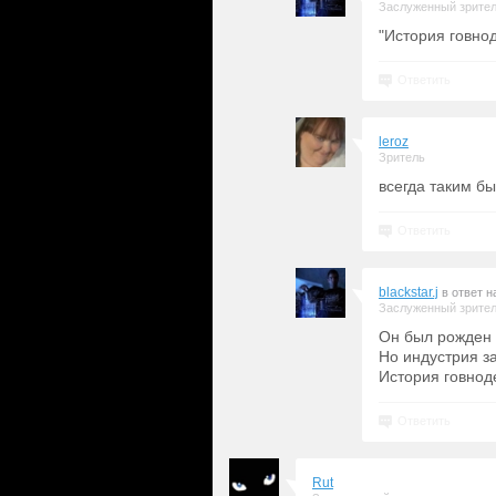
Заслуженный зрите
"История говно
Ответить
leroz
Зритель
всегда таким б
Ответить
blackstar.j
в ответ 
Заслуженный зрите
Он был рожден д
Но индустрия за
История говнод
Ответить
Rut