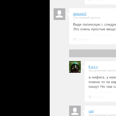
abdulah2
Постоянный зритель
Видя латинскую i, следуе
Это очень простые вещи,
Ответить
K.a.c.c
Заслуженный зрите
а нифига, у нек
помню то ли ев
пишут. Но там с
Ответить
carl
Заслуженный зрите