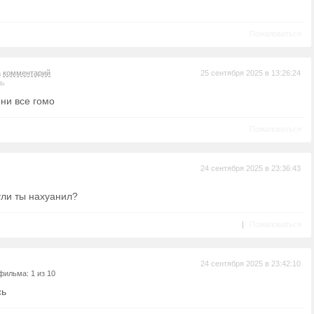
Пожаловаться
а
комментарий
25 сентября 2025 в 13:26:24
ль
ни все гомо
Пожаловаться
24 сентября 2025 в 23:36:43
ули ты нахуанил?
|
Пожаловаться
24 сентября 2025 в 23:42:10
фильма: 1 из 10
сь