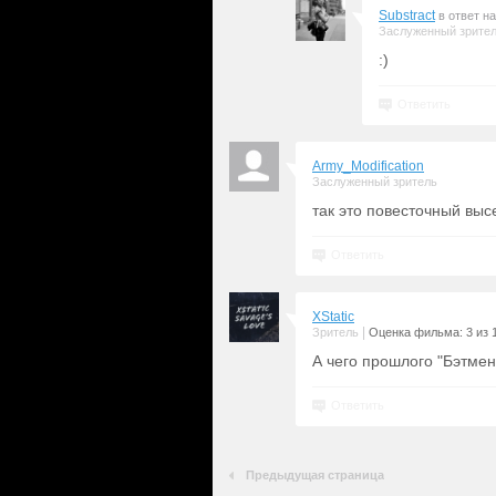
Substract
в ответ н
Заслуженный зрите
:)
Ответить
Army_Modification
Заслуженный зритель
так это повесточный выс
Ответить
XStatic
|
Зритель
Оценка фильма: 3 из 
А чего прошлого "Бэтмен
Ответить
Предыдущая страница