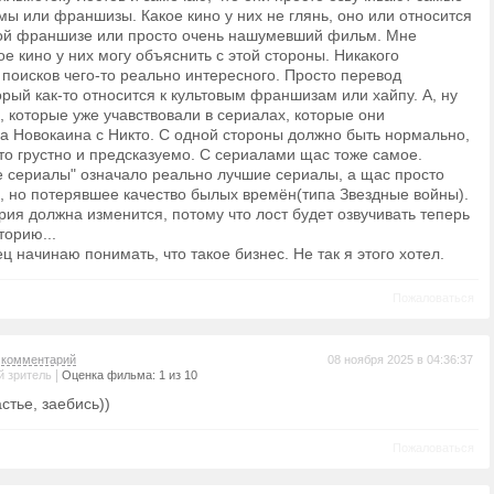
ы или франшизы. Какое кино у них не глянь, оно или относится
кой франшизе или просто очень нашумевший фильм. Мне
ое кино у них могу объяснить с этой стороны. Никакого
 поисков чего-то реально интересного. Просто перевод
рый как-то относится к культовым франшизам или хайпу. А, ну
, которые уже учавствовали в сериалах, которые они
па Новокаина с Никто. С одной стороны должно быть нормально,
-то грустно и предсказуемо. С сериалами щас тоже самое.
 сериалы" означало реально лучшие сериалы, а щас просто
е, но потерявшее качество былых времён(типа Звездные войны).
рия должна изменится, потому что лост будет озвучивать теперь
торию...
ц начинаю понимать, что такое бизнес. Не так я этого хотел.
Пожаловаться
а
комментарий
08 ноября 2025 в 04:36:37
|
 зритель
Оценка фильма: 1 из 10
стье, заебись))
Пожаловаться