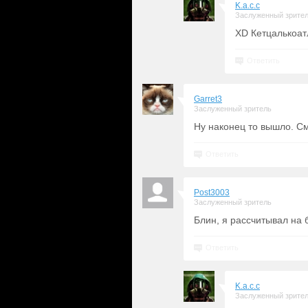
K.a.c.c
Заслуженный зрите
XD Кетцалькоат
Ответить
Garret3
Заслуженный зритель
Ну наконец то вышло. См
Ответить
Post3003
Заслуженный зритель
Блин, я рассчитывал на
Ответить
K.a.c.c
Заслуженный зрите