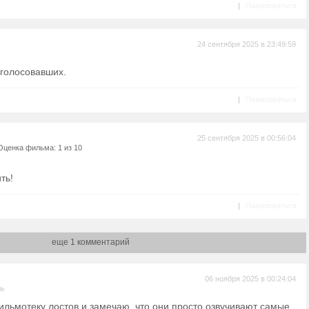
|
Пожаловаться
24 сентября 2025 в 23:49:59
оголосовавших.
|
Пожаловаться
25 сентября 2025 в 00:56:04
Оценка фильма: 1 из 10
ть!
|
Пожаловаться
еще 1 комментарий
06 ноября 2025 в 00:24:04
ль
ильмотеку лостов и замечаю, что они просто озвучивают самые