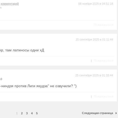
а
комментарий
08 ноября 2025 в 04:51:18
ль
Пожаловаться
25 сентября 2025 в 01:11:44
ер, там латиносы одни хД
|
Пожаловаться
25 сентября 2025 в 01:33:44
10
-ниндзя против Лиги якудза" не озвучили? ")
|
Пожаловаться
Следующая страница
1
2
3
4
5