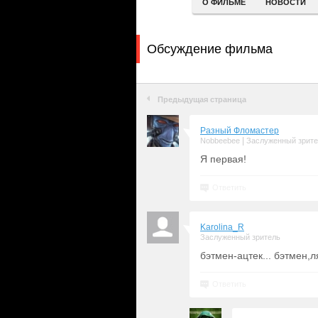
О ФИЛЬМЕ
НОВОСТИ
Обсуждение фильма
Предыдущая страница
Разный Фломастер
|
Nobbeebee
Заслуженный зрит
Я первая!
Ответить
Karolina_R
Заслуженный зритель
бэтмен-ацтек... бэтмен,ля
Ответить