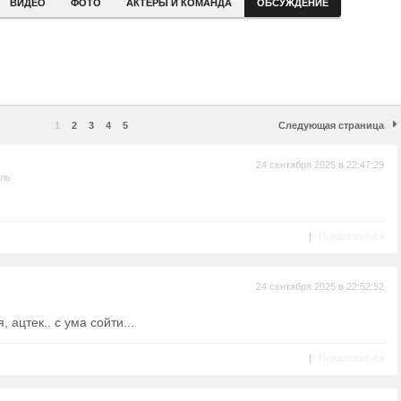
ВИДЕО
ФОТО
АКТЕРЫ И КОМАНДА
ОБСУЖДЕНИЕ
1
2
3
4
5
Следующая страница
24 сентября 2025 в 22:47:29
ель
|
Пожаловаться
24 сентября 2025 в 22:52:52
, ацтек.. с ума сойти...
|
Пожаловаться