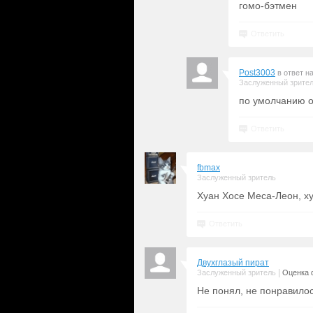
гомо-бэтмен
Ответить
Post3003
в ответ н
Заслуженный зрите
по умолчанию о
Ответить
fbmax
Заслуженный зритель
Хуан Хосе Меса-Леон, х
Ответить
Двухглазый пират
|
Заслуженный зритель
Оценка 
Не понял, не понравило