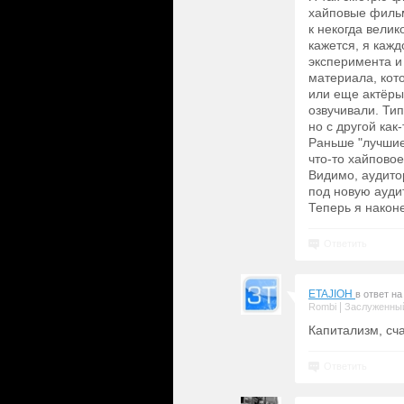
хайповые фильм
к некогда вели
кажется, я кажд
эксперимента и
материала, кото
или еще актёры
озвучивали. Ти
но с другой как
Раньше "лучшие
что-то хайпово
Видимо, аудито
под новую ауди
Теперь я наконе
Ответить
ETAJIOH
в ответ н
|
Rombi
Заслуженный
Капитализм, сча
Ответить