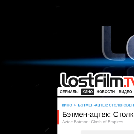
СЕРИАЛЫ
КИНО
НОВОСТИ
ВИДЕО
КИНО
БЭТМЕН-АЦТЕК: СТОЛКНОВЕ
Бэтмен-ацтек: Стол
Aztec Batman: Clash of Empires