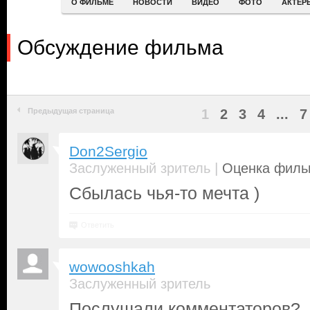
О ФИЛЬМЕ
НОВОСТИ
ВИДЕО
ФОТО
АКТЕР
Обсуждение фильма
Предыдущая страница
1
2
3
4
...
7
Don2Sergio
|
Заслуженный зритель
Оценка фильм
Сбылась чья-то мечта )
Ответить
wowooshkah
Заслуженный зритель
Послушали комментаторов?