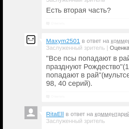
Есть вторая часть?
Ответить
Maxym2501
в ответ на
комме
|
Заслуженный зритель
Оценка
"Все псы попадают в рай
празднуют Рождество"(1
попадают в рай"(мультсе
98, 40 серий).
Ответить
RitaEll
в ответ на
комментари
Заслуженный зритель