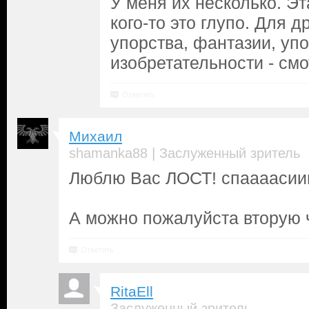
У меня их несколько. Эт
кого-то это глупо. Для д
упорства, фантазии, упо
изобретательности - смо
Ответить
Михаил
|
shamanka88
Заслуженный зритель
Люблю Вас ЛОСТ! спаааасии
А можно пожалуйста вторую ча
Ответить
RitaEll
Заслуженный зритель