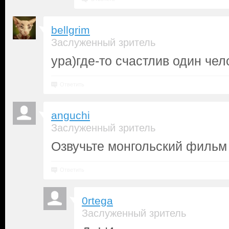
bellgrim
Заслуженный зритель
ура)где-то счастлив один чел
Ответить
anguchi
Заслуженный зритель
Озвучьте монгольский фильм 
Ответить
0rtega
Заслуженный зритель