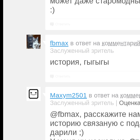
может даже старомодный
:)
Ответить
fbmax
в ответ на
комментари
Заслуженный зритель
история, гыгыгы
Ответить
Maxym2501
в ответ на
комме
|
Заслуженный зритель
Оценка
@fbmax, расскажите на
историю связаную с по
дарили ;)