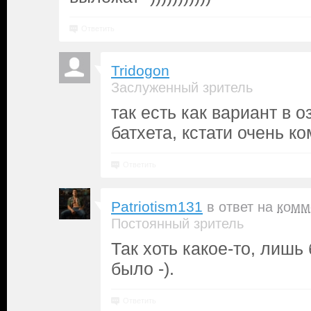
Ответить
Tridogon
Заслуженный зритель
так есть как вариант в о
батхета, кстати очень к
Ответить
Patriotism131
в ответ на
комм
Постоянный зритель
Так хоть какое-то, лишь
было -).
Ответить