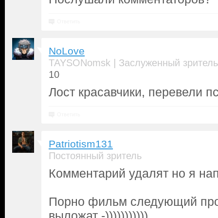
Ответить
NoLove
|
TAYSONomsk
Заслуженный зритель
10
Лост красавчики, перевели п
Ответить
Patriotism131
Постоянный зритель
Комментарий удалят но я на
Порно фильм следующий про
выложат -)))))))))))