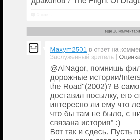
драконов"/"The Flight Of Drag
Ответить
еще 10 комментари
Maxym2501
в ответ на
комме
|
Заслуженный зритель
Оценка
@AlNagor, помнишь фил
дорожные истории/Interst
the Road"(2002)? В само
доставил посылку, его с
интересно ли ему что ле
что бы там не было, с 
связана история" :)
Вот так и сдесь. Пусть 