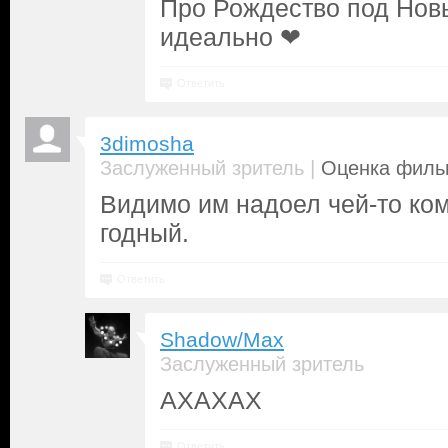
Про Рождество под Новы
идеально ❤
Ответить
3dimosha
|
Заслуженный зритель
Оценка фильм
Видимо им надоел чей-то ком
годный.
Ответить
Shadow/Max
Заслуженный зритель
АХАХАХ
Ответить