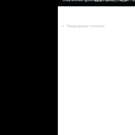
Озвученный трейлер фильма. LostFilm.TV
Предыдущая страница