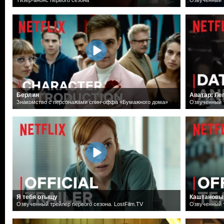
Берлин
Аватар: Ле
Знакомство с персонажами спин-оффа «Бумажного дома»
Озвученный т
Я тебя отыщу
Каштановы
Озвученный трейлер первого сезона. LostFilm.TV
Озвученный т