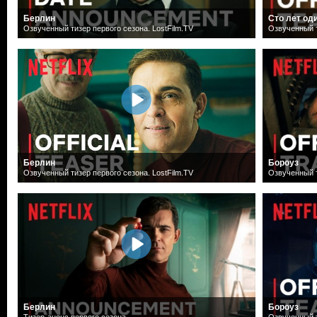
Берлин
Сто лет од
Озвученный тизер первого сезона. LostFilm.TV
Озвученный т
Берлин
Бороуз
Озвученный тизер первого сезона. LostFilm.TV
Озвученный т
Берлин
Бороуз
Тизер-анонс первого сезона
Озвученный т