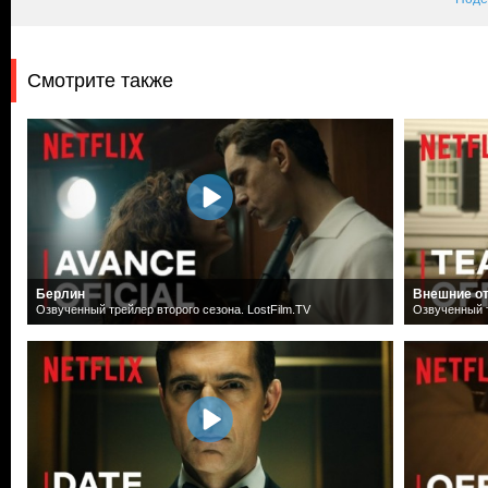
Смотрите также
Берлин
Внешние о
Озвученный трейлер второго сезона. LostFilm.TV
Озвученный т