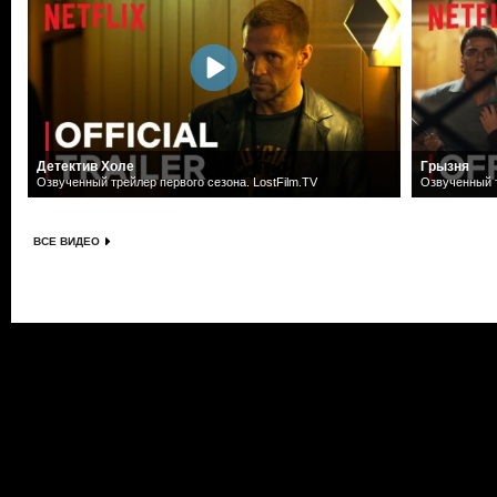
Детектив Холе
Грызня
Озвученный трейлер первого сезона. LostFilm.TV
Озвученный т
ВСЕ ВИДЕО