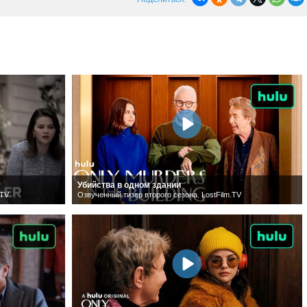
Убийства в одном здании
.TV
Озвученный тизер второго сезона. LostFilm.TV