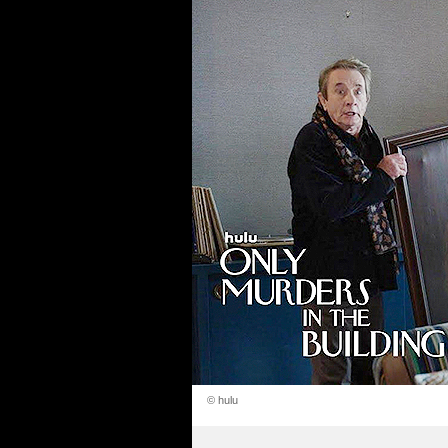
© hulu