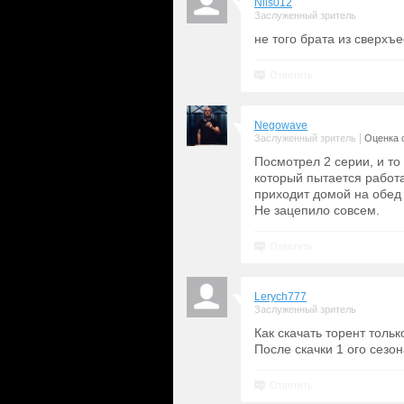
Nils012
Заслуженный зритель
не того брата из сверхъе
Ответить
Negowave
|
Заслуженный зритель
Оценка с
Посмотрел 2 серии, и то
который пытается работа
приходит домой на обед
Не зацепило совсем.
Ответить
Lerych777
Заслуженный зритель
Как скачать торент тольк
После скачки 1 ого сезон
Ответить