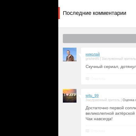
Последние комментарии
николай
|
grishin85
Заслуженный зритель
Скучный сериал, дотянул
Ответить
witu_99
|
Заслуженный зритель
Оценка с
Достаточно первой сопли
великолепной актёрской
Чак навсегда!
Ответить