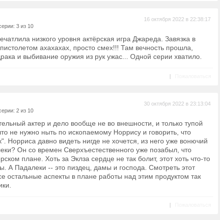
16 октября 2022 в 22:38:17
ерии: 3 из 10
чатлила низкого уровня актёрская игра Джареда. Завязка в
 пистолетом ахахахах, просто смех!!! Там вечность прошла,
драка и выбивание оружия из рук ужас... Одной серии хватило.
|
Пожаловаться
30 октября 2022 в 23:13:04
ерии: 2 из 10
тельный актер и дело вообще не во внешности, и только тупой
 что не нужно ныть по ископаемому Норрису и говорить, что
. Норриса давно видеть нигде не хочется, из него уже вонючий
леки? Он со времен Сверхъестественного уже позабыл, что
рском плане. Хоть за Эклза сердце не так болит, этот хоть что-то
ы. А Падалеки -- это пиздец, дамы и господа. Смотреть этот
се остальные аспекты в плане работы над этим продуктом так
ики.
|
Пожаловаться