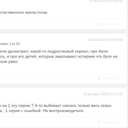
25 мая 2024 в 13:56:59
стественного взяли,тоска
|
Пожаловаться
23 июня 2024 в 07:00:48
ерии: 1 из 10
 еле досмотрел, какой-то подростковый сериал, про батю
ть, и про его детей, которые закатывают истерики что батя не
 или ужин.
|
Пожаловаться
09 декабря 2025 в 21:14:32
о на 1 эту серию ? А то выбивает скачать только весь сезон.
а , 1 серия с ошибкой. Не воспроизводиться.
|
Пожаловаться