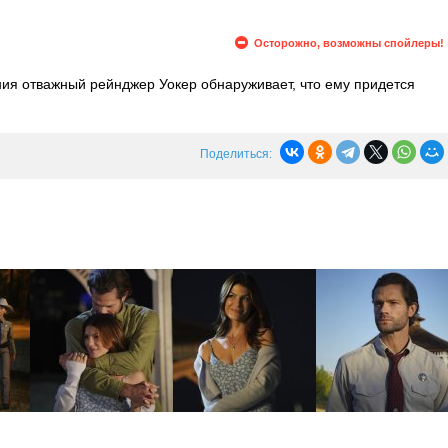
Осторожно, возможны спойлеры!
ия отважный рейнджер Уокер обнаруживает, что ему придется
тьми: талантливым, задумчивым Августом и упорной, бунтующей
а в семье и есть ли у героя надежда? В то же время Уокер не
й все...
Поделиться: