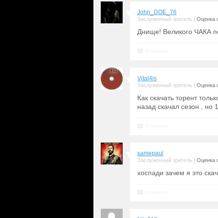
John_DOE_76
|
Заслуженный зритель
Оценка с
Днище! Великого ЧАКА п
Ответить
Vital4is
|
Заслуженный зритель
Оценка с
Как скачать торент тольк
назад скачал сезон , но 
Ответить
samepaul
|
Заслуженный зритель
Оценка с
хоспади зачем я это ска
Ответить