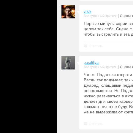
vltok
|
Заслуженный зритель
Оценка с
Первые минуты серии впе
целом так себе. Сцена с
чтобы выстрелить и эта 
Ответить
parafiliya
|
Заслуженный зритель
Оценка с
Что ж. Падалеки отврати
Васян так подумает, так
Джаред "слащавый педик"
песок сыпется. Но Пада
нужно развиваться в акте
делает для своей карьер
кошмар точно не буду. В
же не выдерживают крит
Ответить