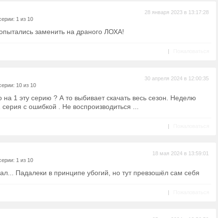
28 января 2023 в 13:17:28
ерии: 1 из 10
опытались заменить на драного ЛОХА!
|
Пожаловаться
30 апреля 2024 в 12:00:35
ерии: 10 из 10
о на 1 эту серию ? А то выбивает скачать весь сезон. Неделю
1 серия с ошибкой . Не воспроизводиться ...
|
Пожаловаться
18 мая 2024 в 13:59:01
ерии: 1 из 10
чал... Падалеки в принципе убогий, но тут превзошёл сам себя
|
Пожаловаться