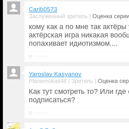
Carib0573
|
Заслуженный зритель
Оценка серии
кому как а по мне так актёры
актёрская игра никакая вооб
попахивает идиотизмом....
Ответить
Yaroslav Kasyanov
|
|
Planemokas48
Зритель
Оценка сер
Как тут смотреть то? Или где
подписаться?
Ответить