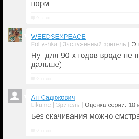
норм
Ответить
WEEDSEXPEACE
|
|
FoLyshka
Заслуженный зритель
Оц
Ну для 90-х годов вроде не 
дальше)
Ответить
Ан Садюкович
|
|
Likame
Зритель
Оценка серии: 10 
Без скачивания можно смотре
Ответить