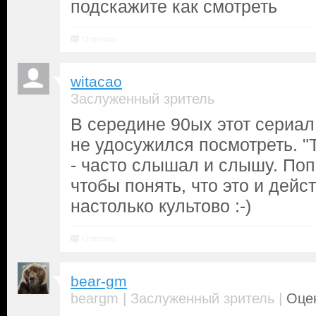
подскажите как смотреть
Ответить
witacao
Заслуженный зритель
В середине 90ых этот сериа
не удосужился посмотреть. "
- часто слышал и слышу. Поп
чтобы понять, что это и дейс
настолько культово :-)
Ответить
bear-gm
|
|
beargm
Заслуженный зритель
Оцен