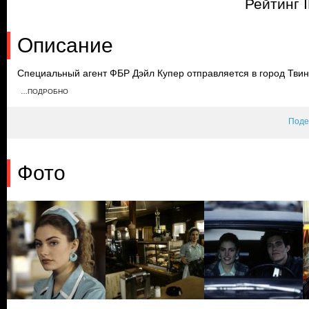
Рейтинг 
Описание
Специальный агент ФБР Дэйл Купер отправляется в город Твин
трагичной смертью старшеклассницы Лоры Палмер. В ходе рас
…ПОДРОБНО
Куперу и шерифу Труману предстоит раскрыть не один секрет э
провинциального городка.
Поде
Фото