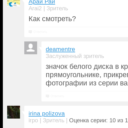
Арай Рай
|
Arai2
Зритель
Как смотреть?
Ответить
deamentre
Заслуженный зритель
значок белого диска в к
прямоугольнике, прикре
фотографии из серии ва
Ответить
irina polizova
|
|
irpo
Зритель
Оценка серии: 10 из 