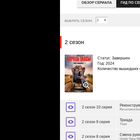
ОБЗОР СЕРИАЛА
ГИД ПО С
ВЫБРАТЬ СЕЗОН:
2 сезон
Статус: Завершен
Год: 2024
Количество вышедших 
Реконструк
2 сезон 10 серия
Reconstructio
Триада
2 сезон 9 серия
Triad
Смена рук
2 сезон 8 серия
Under New M