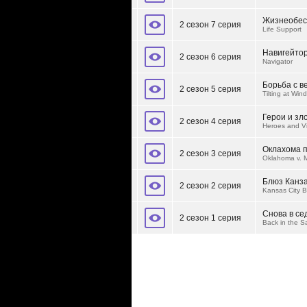
Жизнеобес
2 сезон 7 серия
Life Support
Навигейто
2 сезон 6 серия
Navigator
Борьба с 
2 сезон 5 серия
Tilting at Wind
Герои и зл
2 сезон 4 серия
Heroes and Vi
Оклахома 
2 сезон 3 серия
Oklahoma v. M
Блюз Канз
2 сезон 2 серия
Kansas City B
Снова в се
2 сезон 1 серия
Back in the S