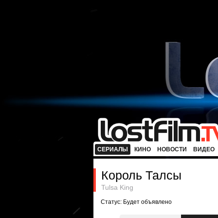
СЕРИАЛЫ
КИНО
НОВОСТИ
ВИДЕО
Король Талсы
Tulsa King
Статус: Будет объявлено