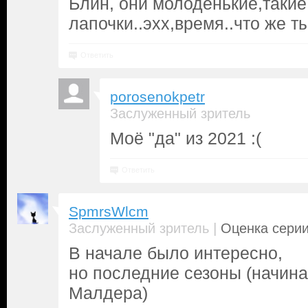
Блин, они молоденькие,такие
лапочки..эхх,время..что же т
Ответить
porosenokpetr
Заслуженный зритель
Моё "да" из 2021 :(
Ответить
SpmrsWlcm
|
Заслуженный зритель
Оценка серии
В начале было интересно,
но последние сезоны (начин
Малдера)