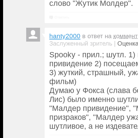
слово "Жутик Молдер".
Ответить
hanty2000
в ответ на
коммент
|
Заслуженный зритель
Оценка
Spooky - прил.; шутл. 1
привидение 2) посещае
3) жуткий, страшный, у
фильм)
Думаю у Фокса (слава б
Лис) было именно шутл
"Малдер привидение", "
призраков", "Малдер уж
шутливое, а не издевате