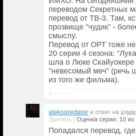
ИМХО: На сегодняшний
переводом Секретных м
перевод от ТВ-3. Там, к
прозвище "чудик" - бол
смыслу.
Перевод от ОРТ тоже не
20 серии 4 сезона: "Лук
шла о Люке Скайуокере 
"невесомый меч" (речь 
из того же фильма).
Ответить
alekspredator
в ответ на
комм
|
Зритель
Оценка серии: 10 из
Попадался перевод, где