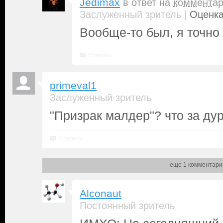
Jedimax
в ответ на
коммента
|
Заслуженный зритель
Оценка
Вообще-то был, я точно
Ответить
primeval1
Заслуженный зритель
"Призрак малдер"? что за ду
Ответить
еще 1 комментари
Alconaut
Постоянный зритель