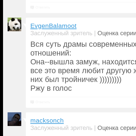
Ответить
EvgenBalamoot
|
Заслуженный зритель
Оценка серии
Вся суть драмы современных
отношений:
Она--вышла замуж, находитс
все это время любит другую 
них был тройничек )))))))))
Ржу в голос
Ответить
macksonch
|
Заслуженный зритель
Оценка серии