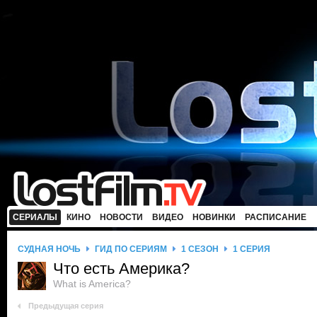
СЕРИАЛЫ
КИНО
НОВОСТИ
ВИДЕО
НОВИНКИ
РАСПИСАНИЕ
СУДНАЯ НОЧЬ
ГИД ПО СЕРИЯМ
1 СЕЗОН
1 СЕРИЯ
Что есть Америка?
What is America?
Предыдущая серия