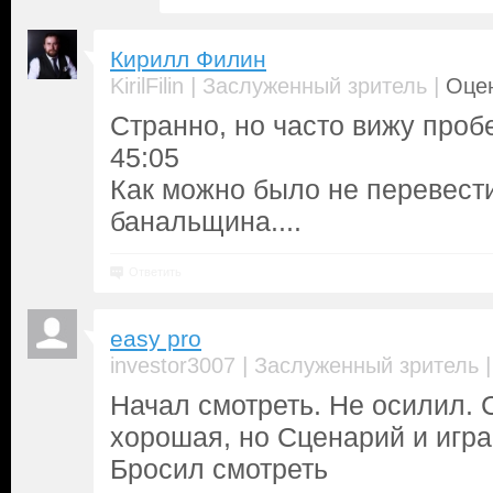
Кирилл Филин
|
|
KirilFilin
Заслуженный зритель
Оцен
Странно, но часто вижу пробе
45:05
Как можно было не перевести
банальщина....
Ответить
easy pro
|
investor3007
Заслуженный зритель
Начал смотреть. Не осилил. 
хорошая, но Сценарий и игра
Бросил смотреть