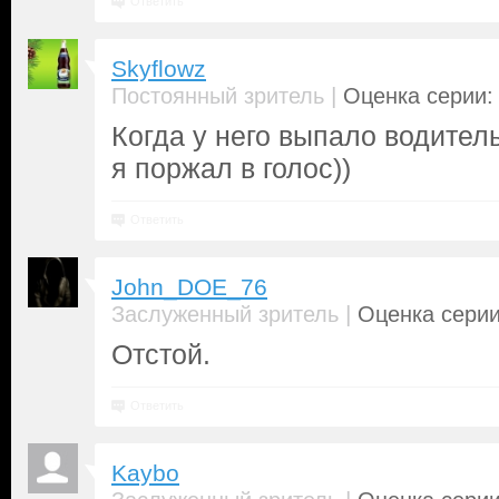
Ответить
Skyflowz
|
Постоянный зритель
Оценка серии: 
Когда у него выпало водител
я поржал в голос))
Ответить
John_DOE_76
|
Заслуженный зритель
Оценка серии
Отстой.
Ответить
Kaybo