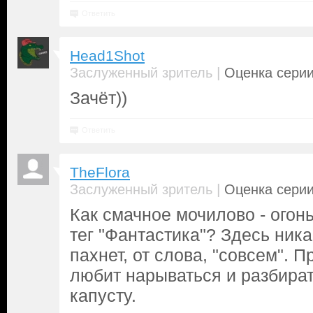
Ответить
Head1Shot
|
Заслуженный зритель
Оценка серии
Зачёт))
Ответить
TheFlora
|
Заслуженный зритель
Оценка серии
Как смачное мочилово - огонь
тег "Фантастика"? Здесь ник
пахнет, от слова, "совсем". П
любит нарываться и разбират
капусту.