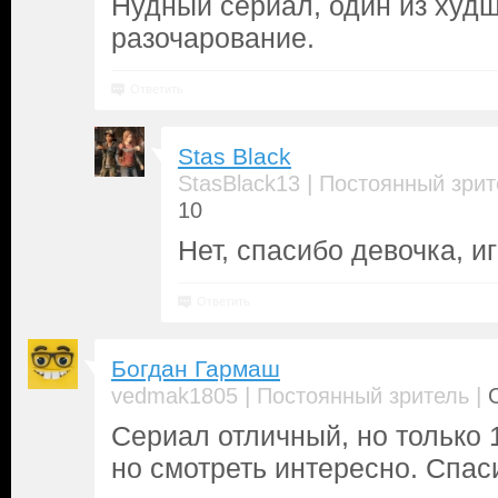
Нудный сериал, один из худ
разочарование.
Ответить
Stas Black
|
StasBlack13
Постоянный зрит
10
Нет, спасибо девочка, и
Ответить
Богдан Гармаш
|
|
vedmak1805
Постоянный зритель
Сериал отличный, но только 1
но смотреть интересно. Спас