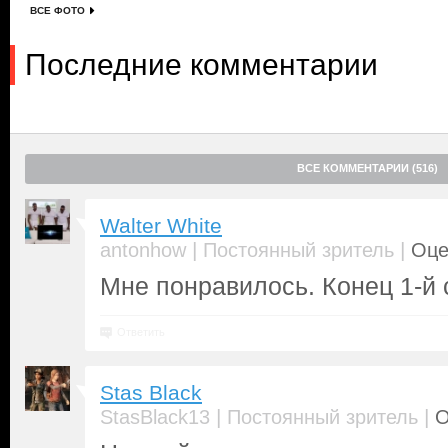
ВСЕ ФОТО
Последние комментарии
ВСЕ КОММЕНТАРИИ (516)
Walter White
|
|
antonhow
Постоянный зритель
Оце
Мне понравилось. Конец 1-й
Ответить
Stas Black
|
|
StasBlack13
Постоянный зритель
О