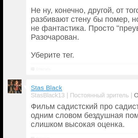
Не ну, конечно, другой, от тог
разбивают стену бы помер, но
не фантастика. Просто "преу
Разочарован.
Уберите тег.
Ответить
Stas Black
|
|
StasBlack13
Постоянный зритель
О
Фильм садистский про садист
одним словом бездушная пом
слишком высокая оценка.