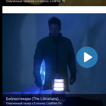
Озвученный трейлер к 3 сезону. LostFilm.TV
Библиотекари (The Librarians)
Озвученный тизер к 3 сезону. LostFilm.TV