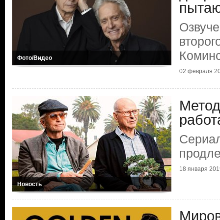
пытаю
Озвуче
второг
Комин
Фото/Видео
02 февраля 2
Метод
работ
Сериал
продле
18 января 201
Новость
Миров