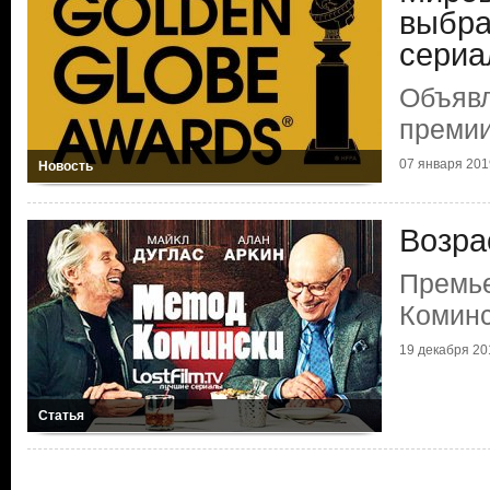
выбра
сериа
Объяв
премии
07 января 201
Новость
Возра
Премье
Комин
19 декабря 20
Статья