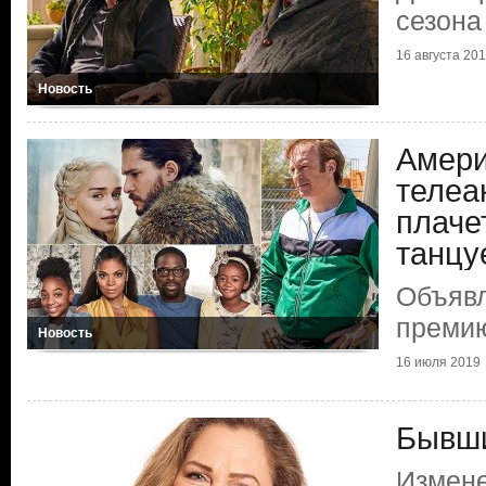
сезона
16 августа 20
Новость
Амери
телеа
плачет
танцу
Объяв
преми
Новость
16 июля 2019
Бывши
Измене