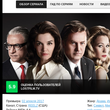
ОБЗОР СЕРИАЛА
ГИД ПО СЕРИЯМ
НОВОСТИ
ВИДЕ
ОЦЕНКА ПОЛЬЗОВАТЕЛЕЙ
5.9
LOSTFILM.TV
Премьера:
02 апреля 2017
Жанр:
Драма
,
И
Канал, Страна:
REELZ
(США)
Тип:
Сиквел
,
Ми