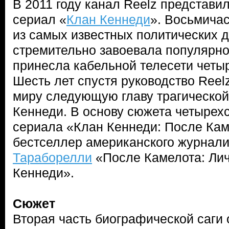
В 2011 году канал Reelz представил
сериал «
Клан Кеннеди
». Восьмича
из самых известных политических 
стремительно завоевала популярнос
принесла кабельной телесети четы
Шесть лет спустя руководство Reel
миру следующую главу трагической
Кеннеди. В основу сюжета четырех
сериала «Клан Кеннеди: После Ка
бестселлер американского журнал
Тараборелли
«После Камелота: Лич
Кеннеди».
Сюжет
Вторая часть биографической саги 