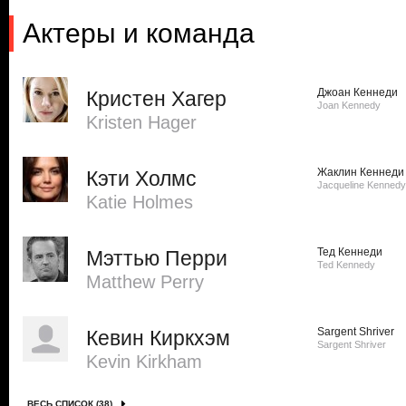
Актеры и команда
Джоан Кеннеди
Кристен Хагер
Joan Kennedy
Kristen Hager
Жаклин Кеннеди
Кэти Холмс
Jacqueline Kennedy
Katie Holmes
Тед Кеннеди
Мэттью Перри
Ted Kennedy
Matthew Perry
Sargent Shriver
Кевин Киркхэм
Sargent Shriver
Kevin Kirkham
ВЕСЬ СПИСОК (38)