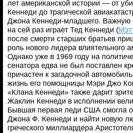
лет американской истории — от уби
Кеннеди до трагической авиакатас
Джона Кеннеди-младшего. Важную 
на сей раз играет Тед Кеннеди (
Мэт
после смерти старших братьев приш
роль нового лидера влиятельного а
Однако уже в 1969 году на политич
сенатора едва не был поставлен кре
причастен к загадочной автомобил
жизнь его помощницы Мэри Джо Ко
«Клана Кеннеди» также дарит зрит
Жаклин Кеннеди в исполнении вел
Бывшая первая леди США смогла о
Джона Ф. Кеннеди и найти новую л
греческого миллиардера Аристотел