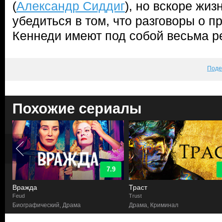
(
Александр Сиддиг
), но вскоре жиз
убедиться в том, что разговоры о п
Кеннеди имеют под собой весьма ре
Поде
Похожие сериалы
7.9
Вражда
Траст
Feud
Trust
Биографический, Драма
Драма, Криминал