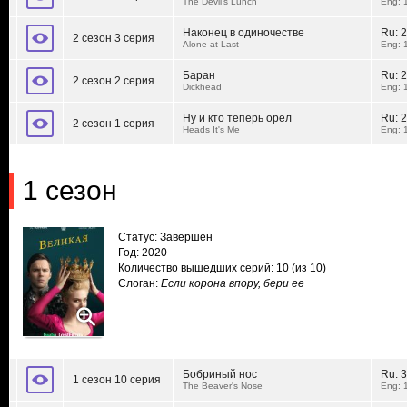
The Devil's Lunch
Eng: 
Наконец в одиночестве
Ru:
2
2 сезон 3 серия
Alone at Last
Eng: 
Баран
Ru:
2
2 сезон 2 серия
Dickhead
Eng: 
Ну и кто теперь орел
Ru:
2
2 сезон 1 серия
Heads It's Me
Eng: 
1 сезон
Статус: Завершен
Год: 2020
Количество вышедших серий: 10
(из 10)
Слоган:
Если корона впору, бери ее
Бобриный нос
Ru:
3
1 сезон 10 серия
The Beaver's Nose
Eng: 