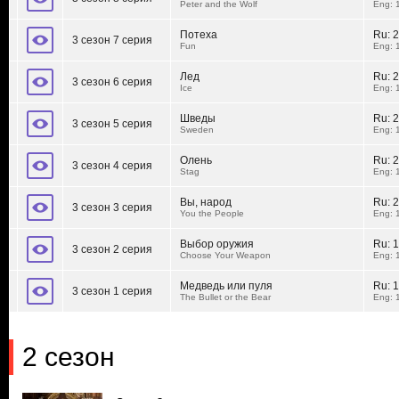
Peter and the Wolf
Eng: 
Потеха
Ru:
2
3 сезон 7 серия
Fun
Eng: 
Лед
Ru:
2
3 сезон 6 серия
Ice
Eng: 
Шведы
Ru:
2
3 сезон 5 серия
Sweden
Eng: 
Олень
Ru:
2
3 сезон 4 серия
Stag
Eng: 
Вы, народ
Ru:
2
3 сезон 3 серия
You the People
Eng: 
Выбор оружия
Ru:
1
3 сезон 2 серия
Choose Your Weapon
Eng: 
Медведь или пуля
Ru:
1
3 сезон 1 серия
The Bullet or the Bear
Eng: 
2 сезон