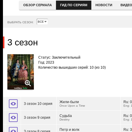
ОБЗОР СЕРИАЛА
ГИД ПО СЕРИЯМ
НОВОСТИ
ВИДЕ
ВЫБРАТЬ СЕЗОН:
3 сезон
Статус: Заключительный
Год: 2023
Количество вышедших серий: 10
(из 10)
Жили-были
Ru:
0
3 сезон 10 серия
Once Upon a Time
Eng: 
Судьба
Ru:
0
3 сезон 9 серия
Destiny
Eng: 
Петр и волк
Ru:
3
3 сезон 8 серия