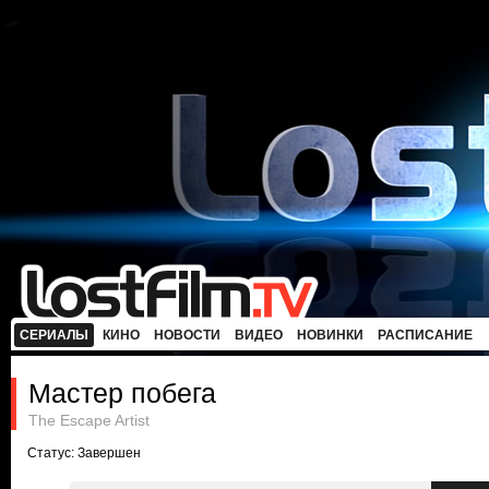
СЕРИАЛЫ
КИНО
НОВОСТИ
ВИДЕО
НОВИНКИ
РАСПИСАНИЕ
Мастер побега
The Escape Artist
Статус: Завершен