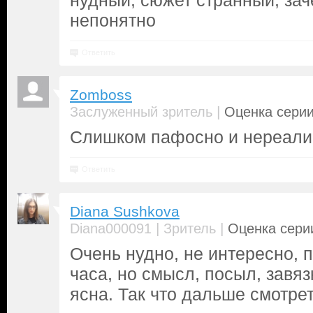
нудный, сюжет странный, зач
непонятно
Ответить
Zomboss
|
Заслуженный зритель
Оценка серии
Слишком пафосно и нереали
Ответить
Diana Sushkova
|
|
Diana000091
Зритель
Оценка серии
Очень нудно, не интересно, 
часа, но смысл, посыл, завяз
ясна. Так что дальше смотрет