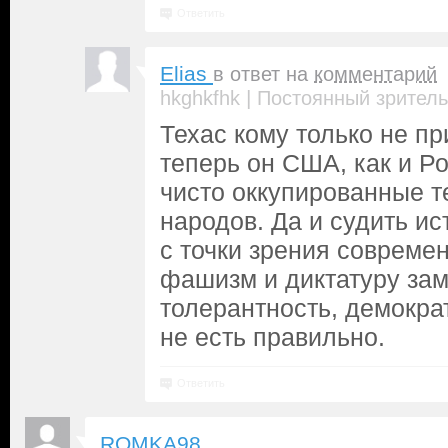
Ответить
Elias
в ответ на
комментарий
|
hkghkfhk
Постоянный зритель
Техас кому только не п
теперь он США, как и Ро
чисто оккупированные 
народов. Да и судить ис
с точки зрения совреме
фашизм и диктатуру за
толерантность, демокра
не есть правильно.
Ответить
ROMKA98