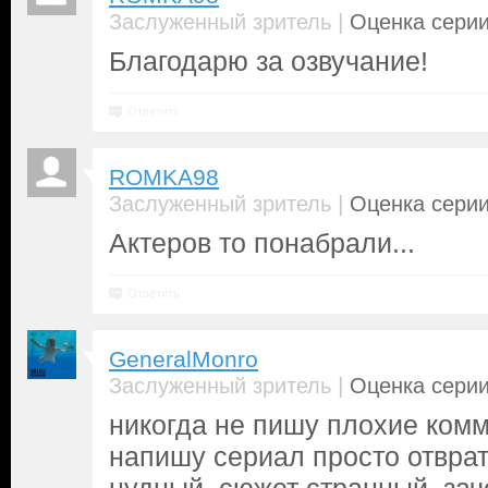
|
Заслуженный зритель
Оценка серии
Благодарю за озвучание!
Ответить
ROMKA98
|
Заслуженный зритель
Оценка серии
Актеров то понабрали...
Ответить
GeneralMonro
|
Заслуженный зритель
Оценка серии
никогда не пишу плохие комм
напишу сериал просто отвра