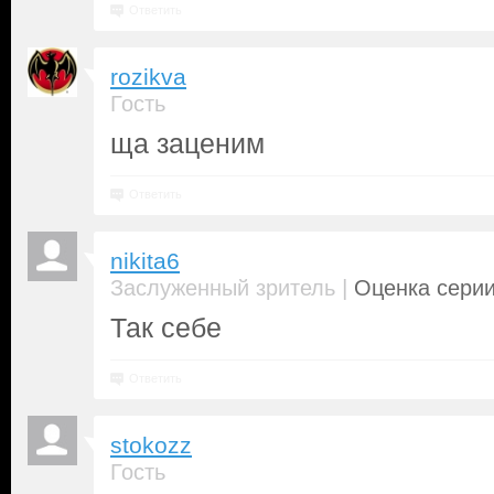
Ответить
rozikva
Гость
ща заценим
Ответить
nikita6
|
Заслуженный зритель
Оценка серии
Так себе
Ответить
stokozz
Гость