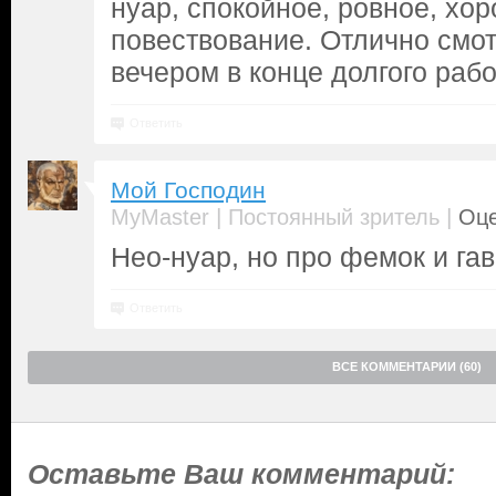
нуар, спокойное, ровное, хо
повествование. Отлично смот
вечером в конце долгого рабо
Ответить
Мой Господин
|
|
MyMaster
Постоянный зритель
Оце
Нео-нуар, но про фемок и гавн
Ответить
ВСЕ КОММЕНТАРИИ (60)
Оставьте Ваш комментарий: