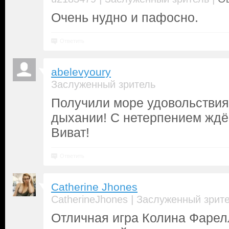
Очень нудно и пафосно.
Ответить
abelevyoury
Заслуженный зритель
Получили море удовольствия
дыхании! С нетерпением ждё
Виват!
Ответить
Catherine Jhones
|
CatherineJhones
Заслуженный зрит
Отличная игра Колина Фарел