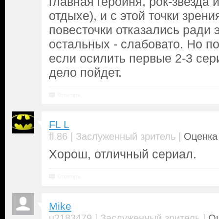
главная героиня, рок-звезда 
отдыхе), и с этой точки зрен
повесточки отказались ради э
остальных - слабовато. Но п
если осилить первые 2-3 се
дело пойдет.
Ответить
FL L
|
|
fl.86
Заслуженный зритель
Оценка 
Хорош, отличный сериал.
Ответить
Mike
|
|
u2183479
Заслуженный зритель
Оц