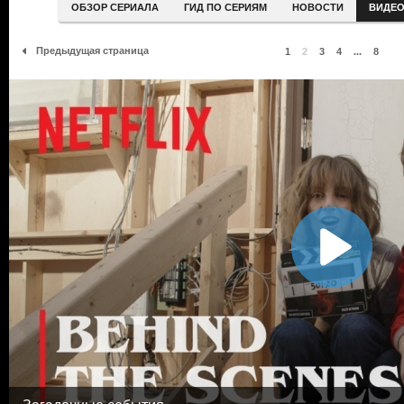
ОБЗОР СЕРИАЛА
ГИД ПО СЕРИЯМ
НОВОСТИ
ВИДЕ
Предыдущая страница
1
2
3
4
...
8