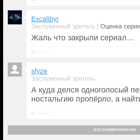
Excalibyr
|
Заслуженный зритель
Оценка серии
Жаль что закрыли сериал…
Ответить
sfyze
Заслуженный зритель
А куда делся одноголосый п
ностальгию пропёрло, а найти
Ответить
ВСЕ КОММЕНТАРИИ (69)