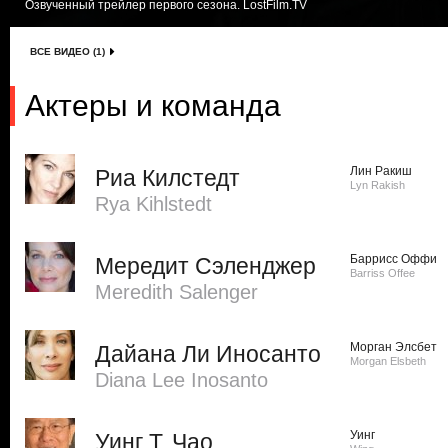
Озвученный трейлер первого сезона. LostFilm.TV
ВСЕ ВИДЕО (1)
Актеры и команда
Лин Ракиш
Риа Килстедт
Lyn Rakish
Rya Kihlstedt
Баррисс Оффи
Мередит Сэленджер
Barriss Offee
Meredith Salenger
Морган Элсбет
Дайана Ли Иносанто
Morgan Elsbeth
Diana Lee Inosanto
Уинг
Уинг Т. Чао