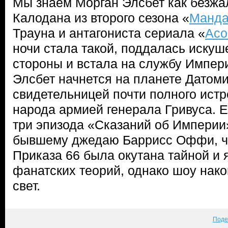
Мы знаем Морган Элсбет как безжа
Калодана из второго сезона «
Манда
Трауна и антагониста сериала «
Асо
ночи стала такой, поддалась иску
стороны и встала на службу Импер
Элсбет начнется на планете Датоми
свидетельницей почти полного истр
народа армией генерала Гривуса. 
три эпизода «Сказаний об Империи
бывшему джедаю Баррисс Оффи, чь
Приказа 66 была окутана тайной и
фанатских теорий, однако шоу нако
свет.
Поде