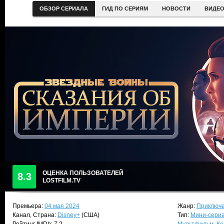
ОБЗОР СЕРИАЛА
ГИД ПО СЕРИЯМ
НОВОСТИ
ВИДЕ
ОЦЕНКА ПОЛЬЗОВАТЕЛЕЙ
8.3
LOSTFILM.TV
Премьера:
04 мая 2024
Жанр:
Приключе
Канал, Страна:
Disney+
(США)
Тип:
Мини-сери