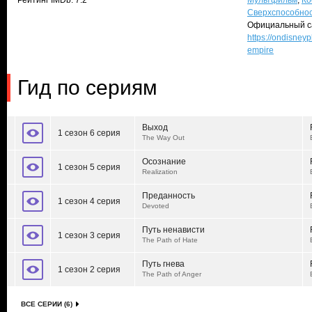
Рейтинг IMDb: 7.2
Мультфильм
,
Ко
Сверхспособно
Официальный с
https://ondisneyp
empire
Гид по сериям
Выход
1 сезон 6 серия
The Way Out
Осознание
1 сезон 5 серия
Realization
Преданность
1 сезон 4 серия
Devoted
Путь ненависти
1 сезон 3 серия
The Path of Hate
Путь гнева
1 сезон 2 серия
The Path of Anger
ВСЕ СЕРИИ (6)