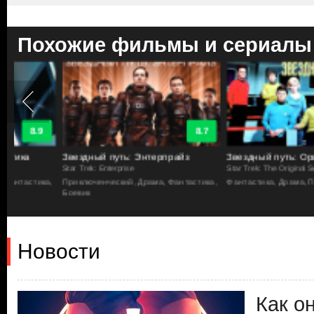
Похожие фильмы и сериалы
8.7
Звездный путь: Энтерпрайз
Звездный путь: Оригинальн
Star Trek: Enterprise
Star Trek: The Original Series
а,
Приключенческий, Драма, Фантастика,
Фантастика, Драма, Приключенч
Боевик
Новости
Как о