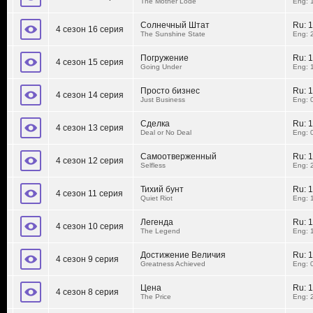
The Mother Lode
Eng: 
Солнечный Штат
Ru:
1
4 сезон 16 серия
The Sunshine State
Eng: 
Погружение
Ru:
1
4 сезон 15 серия
Going Under
Eng: 
Просто бизнес
Ru:
1
4 сезон 14 серия
Just Business
Eng: 
Сделка
Ru:
1
4 сезон 13 серия
Deal or No Deal
Eng: 
Самоотверженный
Ru:
1
4 сезон 12 серия
Selfless
Eng: 
Тихий бунт
Ru:
1
4 сезон 11 серия
Quiet Riot
Eng: 
Легенда
Ru:
1
4 сезон 10 серия
The Legend
Eng: 
Достижение Величия
Ru:
1
4 сезон 9 серия
Greatness Achieved
Eng: 
Цена
Ru:
1
4 сезон 8 серия
The Price
Eng: 