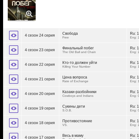
Свобода
Ru:
1
4 сезон 24 серия
Free
Eng: 
Финальный побег
Ru:
1
4 сезон 23 серия
The Old Ball and Chain
Eng: 
Кто-то должен уйти
Ru:
1
4 сезон 22 серия
Killing Your Number
Eng: 
Цена вопроса
Ru:
1
4 сезон 21 серия
Rate of Exchange
Eng: 
Казаки-разбойники
Ru:
1
4 сезон 20 серия
Cowboys and Indians
Eng: 
Сукины дети
Ru:
1
4 сезон 19 серия
S.O.B.
Eng: 
Противостояние
Ru:
1
4 сезон 18 серия
VS.
Eng: 
Весь в маму
Ru:
1
4 сезон 17 серия