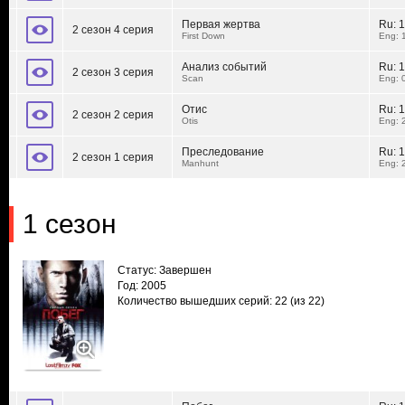
Первая жертва
Ru:
1
2 сезон 4 серия
First Down
Eng: 
Анализ событий
Ru:
1
2 сезон 3 серия
Scan
Eng: 
Отис
Ru:
1
2 сезон 2 серия
Otis
Eng: 
Преследование
Ru:
1
2 сезон 1 серия
Manhunt
Eng: 
1 сезон
Статус: Завершен
Год: 2005
Количество вышедших серий: 22
(из 22)