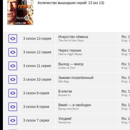
Количество вышедших серий: 13
(из 13)
Искусство обмена
Ru:
1
3 сезон 13 серия
The Art of the Deal
Eng: 
Через тернии
Ru:
1
3 сезон 12 серия
Hell or High Water
Eng: 
Выход — внизу
Ru:
1
3 сезон 11 серия
Under & Out
Eng: 
Заживо погребенный
Ru:
1
3 сезон 10 серия
Dirt Nap
Eng: 
В клетке
Ru:
1
3 сезон 9 серия
Boxed In
Eng: 
Вжик! — и свободен
Ru:
1
3 сезон 8 серия
Bang and Burn
Eng: 
Уходим!
Ru:
1
3 сезон 7 серия
Vamonos
Eng: 