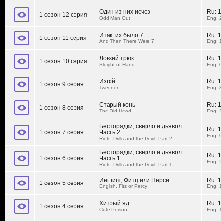
Один из них исчез
Ru:
1
1 сезон 12 серия
Odd Man Out
Eng: 
Итак, их было 7
Ru:
1
1 сезон 11 серия
And Then There Were 7
Eng: 
Ловкий трюк
Ru:
1
1 сезон 10 серия
Sleight of Hand
Eng: 
Изгой
Ru:
1
1 сезон 9 серия
Tweener
Eng: 
Старый конь
Ru:
1
1 сезон 8 серия
The Old Head
Eng: 
Беспорядки, сверло и дьявол.
Ru:
1
1 сезон 7 серия
Часть 2
Eng: 
Riots, Drills and the Devil: Part 2
Беспорядки, сверло и дьявол.
Ru:
1
1 сезон 6 серия
Часть 1
Eng: 
Riots, Drills and the Devil: Part 1
Инглиш, Фитц или Перси
Ru:
1
1 сезон 5 серия
English, Fitz or Percy
Eng: 
Хитрый яд
Ru:
1
1 сезон 4 серия
Cute Poison
Eng: 