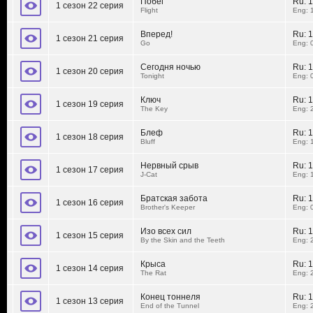
Побег
Ru:
1
1 сезон 22 серия
Flight
Eng: 
Вперед!
Ru:
1
1 сезон 21 серия
Go
Eng: 
Сегодня ночью
Ru:
1
1 сезон 20 серия
Tonight
Eng: 
Ключ
Ru:
1
1 сезон 19 серия
The Key
Eng: 
Блеф
Ru:
1
1 сезон 18 серия
Bluff
Eng: 
Нервный срыв
Ru:
1
1 сезон 17 серия
J-Cat
Eng: 
Братская забота
Ru:
1
1 сезон 16 серия
Brother's Keeper
Eng: 
Изо всех сил
Ru:
1
1 сезон 15 серия
By the Skin and the Teeth
Eng: 
Крыса
Ru:
1
1 сезон 14 серия
The Rat
Eng: 
Конец тоннеля
Ru:
1
1 сезон 13 серия
End of the Tunnel
Eng: 