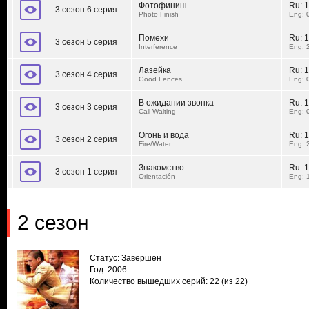
Фотофиниш
Ru:
1
3 сезон 6 серия
Photo Finish
Eng: 
Помехи
Ru:
1
3 сезон 5 серия
Interference
Eng: 
Лазейка
Ru:
1
3 сезон 4 серия
Good Fences
Eng: 
В ожидании звонка
Ru:
1
3 сезон 3 серия
Call Waiting
Eng: 
Огонь и вода
Ru:
1
3 сезон 2 серия
Fire/Water
Eng: 
Знакомство
Ru:
1
3 сезон 1 серия
Orientación
Eng: 
2 сезон
Статус: Завершен
Год: 2006
Количество вышедших серий: 22
(из 22)