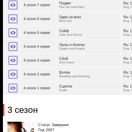
Подвиг
Ru:
1
4 сезон 7 серия
Five the Hard Way
Eng: 
Один за всех
Ru:
1
4 сезон 6 серия
Blow Out
Eng: 
Сейф
Ru:
1
4 сезон 5 серия
Safe and Sound
Eng: 
Орлы и Ангелы
Ru:
1
4 сезон 4 серия
Eagles and Angels
Eng: 
Сбой
Ru:
1
4 сезон 3 серия
Shut Down
Eng: 
Взлом
Ru:
1
4 сезон 2 серия
Breaking and Entering
Eng: 
Сцилла
Ru:
1
4 сезон 1 серия
Scylla
Eng: 
3 сезон
Статус: Завершен
Год: 2007