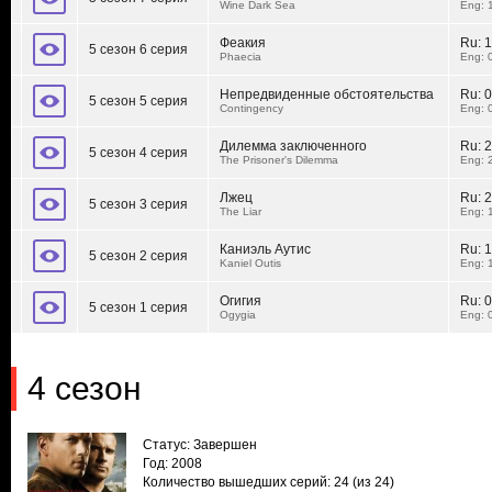
Wine Dark Sea
Eng: 
Феакия
Ru:
1
5 сезон 6 серия
Phaecia
Eng: 
Непредвиденные обстоятельства
Ru:
0
5 сезон 5 серия
Contingency
Eng: 
Дилемма заключенного
Ru:
2
5 сезон 4 серия
The Prisoner's Dilemma
Eng: 
Лжец
Ru:
2
5 сезон 3 серия
The Liar
Eng: 
Каниэль Аутис
Ru:
1
5 сезон 2 серия
Kaniel Outis
Eng: 
Огигия
Ru:
0
5 сезон 1 серия
Ogygia
Eng: 
4 сезон
Статус: Завершен
Год: 2008
Количество вышедших серий: 24
(из 24)