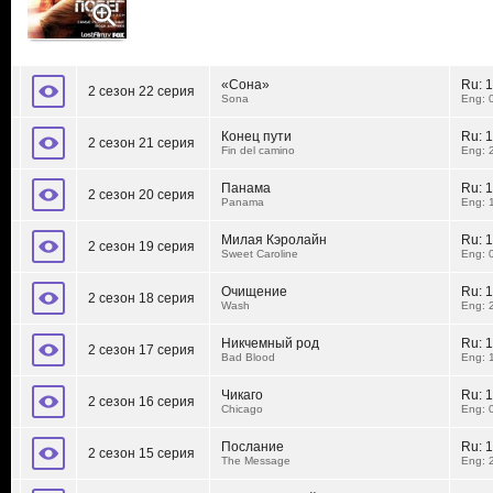
«Сона»
Ru:
1
2 сезон 22 серия
Sona
Eng: 
Конец пути
Ru:
1
2 сезон 21 серия
Fin del camino
Eng: 
Панама
Ru:
1
2 сезон 20 серия
Panama
Eng: 
Милая Кэролайн
Ru:
1
2 сезон 19 серия
Sweet Caroline
Eng: 
Очищение
Ru:
1
2 сезон 18 серия
Wash
Eng: 
Никчемный род
Ru:
1
2 сезон 17 серия
Bad Blood
Eng: 
Чикаго
Ru:
1
2 сезон 16 серия
Chicago
Eng: 
Послание
Ru:
1
2 сезон 15 серия
The Message
Eng: 