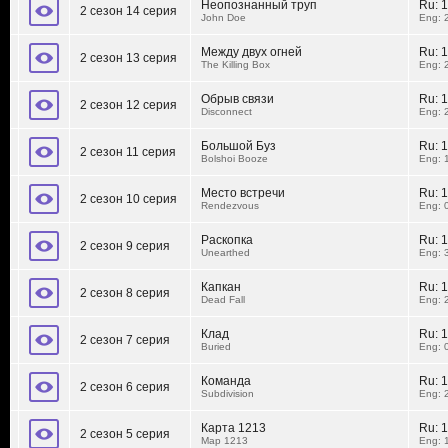
Неопознанный труп
Ru:
1
2 сезон 14 серия
John Doe
Eng: 
Между двух огней
Ru:
1
2 сезон 13 серия
The Killing Box
Eng: 
Обрыв связи
Ru:
1
2 сезон 12 серия
Disconnect
Eng: 
Большой Буз
Ru:
1
2 сезон 11 серия
Bolshoi Booze
Eng: 
Место встречи
Ru:
1
2 сезон 10 серия
Rendezvous
Eng: 
Раскопка
Ru:
1
2 сезон 9 серия
Unearthed
Eng: 
Капкан
Ru:
1
2 сезон 8 серия
Dead Fall
Eng: 
Клад
Ru:
1
2 сезон 7 серия
Buried
Eng: 
Команда
Ru:
1
2 сезон 6 серия
Subdivision
Eng: 
Карта 1213
Ru:
1
2 сезон 5 серия
Map 1213
Eng: 