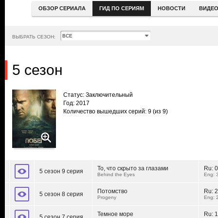
ОБЗОР СЕРИАЛА
ГИД ПО СЕРИЯМ
НОВОСТИ
ВИДЕ
ВЫБРАТЬ СЕЗОН:
5 сезон
Статус: Заключительный
Год: 2017
Количество вышедших серий: 9
(из 9)
То, что скрыто за глазами
Ru:
0
5 сезон 9 серия
Behind the Eyes
Eng: 
Потомство
Ru:
2
5 сезон 8 серия
Progeny
Eng: 
Темное море
Ru:
1
5 сезон 7 серия