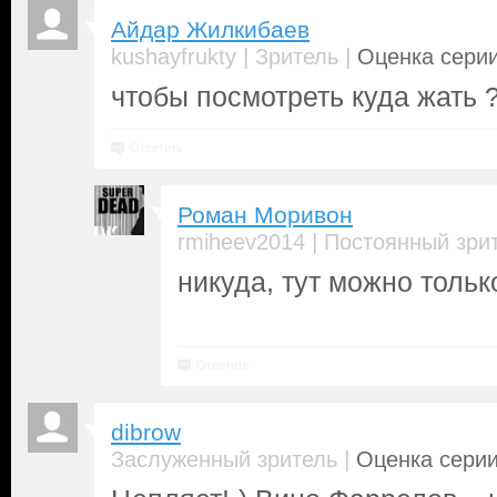
Айдар Жилкибаев
|
|
kushayfrukty
Зритель
Оценка серии
чтобы посмотреть куда жать 
Ответить
Роман Моривон
|
rmiheev2014
Постоянный зри
никуда, тут можно только
посмотреть еще сериал
Ответить
dibrow
|
Заслуженный зритель
Оценка серии