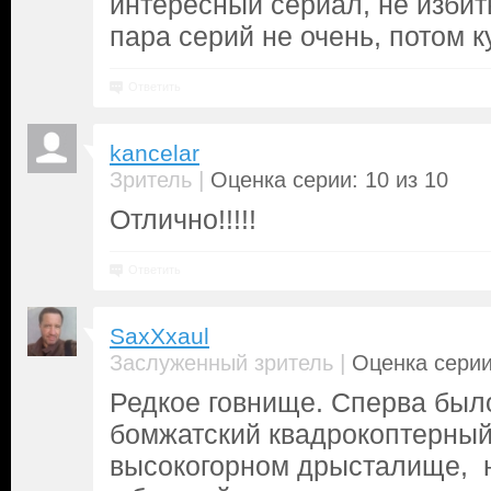
интересный сериал, не изби
пара серий не очень, потом к
Ответить
kancelar
|
Зритель
Оценка серии: 10 из 10
Отлично!!!!!
Ответить
SaxXxaul
|
Заслуженный зритель
Оценка серии
Редкое говнище. Сперва был
бомжатский квадрокоптерный
высокогорном дрысталище, 