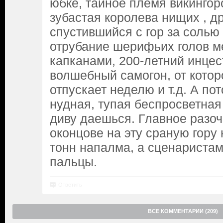
юбке, тайное племя викингор
зубастая королева нищих , 
спустившийся с гор за солью 
отрубание шерифьих голов 
капканами, 200-летний инцес
волшебный самогон, от котор
отпускает неделю и т.д. А по
нудная, тупая беспросветная 
диву даешься. Главное разоч
оконцове на эту сраную гору
тонн напалма, а сценаристам
пальцы.
Ответить
ВСЕ КОММЕНТАРИИ (209)