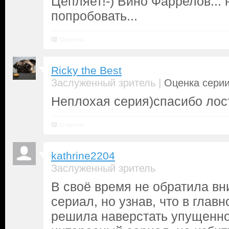
Цепляет!-) Вино Фаррелов... 
попробовать...
Ответить
Ricky the Best
|
Заслуженный зритель
Оценка серии
Неплохая серия)спасибо лос
Ответить
kathrine2204
Заслуженный зритель
В своё время не обратила вн
сериал, но узнав, что в глав
решила наверстать упущенно