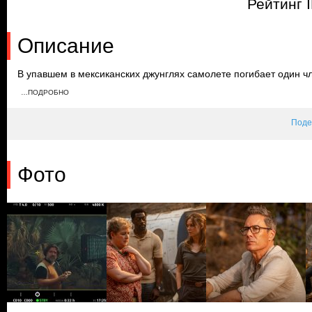
Рейтинг 
Описание
В упавшем в мексиканских джунглях самолете погибает один чл
ранение. Пассажиры выживают, однако уже через несколько дн
…ПОДРОБНО
военные находят девять трупов и десять паспортов на месте а
Поде
Фото