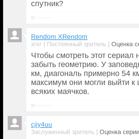
спутник?
Ответить
Rendom XRendom
|
|
xrxr
Постоянный зритель
Оценка се
Чтобы смотреть этот сериал
забыть геометрию. У запове
км, диагональ примерно 54 км.
максимум они могли выйти к 
всяких маячков.
Ответить
cjiy4uu
|
Заслуженный зритель
Оценка серии