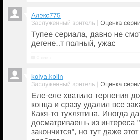
Алекс775
|
Заслуженный зритель
Оценка серии
Тупее сериала, давно не смо
дегене..т полный, ужас
Ответить
kolya.kolin
|
Заслуженный зритель
Оценка серии
Еле-еле хватило терпения д
конца и сразу удалил все зак
Какя-то тухлятина. Иногда д
досматриваешь из интереса "
закончится", но тут даже это