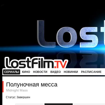
СЕРИАЛЫ
КИНО
НОВОСТИ
ВИДЕО
НОВИНКИ
РАСПИСАНИЕ
Полуночная месса
Midnight Mass
Статус: Завершен