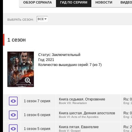
ОБЗОР СЕРИАЛА
ГИД ПО СЕРИЯМ
НОВОСТИ
ВИДЕ
ВЫБРАТЬ СЕЗОН:
1 сезон
Статус: Заключительный
Год: 2021
Количество вышедших серий: 7
(из 7)
Книга седьмая. Откровение
Ru:
0
1 сезон 7 серия
Book VII: Revelation
Eng: 
Книга шестая. Деяния апостолов
Ru:
0
1 сезон 6 серия
Book VI: Acts of the Apostles
Eng: 
Книга пятая. Евангелие
Ru:
2
1 сезон 5 серия
Book V: Gospel
Eng: 