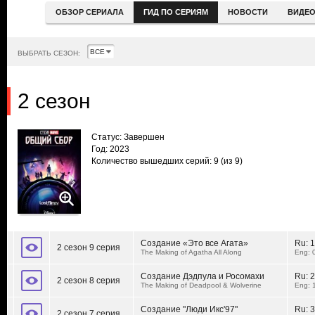
ОБЗОР СЕРИАЛА
ГИД ПО СЕРИЯМ
НОВОСТИ
ВИДЕ
ВЫБРАТЬ СЕЗОН:
2 сезон
Статус: Завершен
Год: 2023
Количество вышедших серий: 9
(из 9)
Создание «Это все Агата»
Ru:
1
2 сезон 9 серия
The Making of Agatha All Along
Eng: 
Создание Дэдпула и Росомахи
Ru:
2
2 сезон 8 серия
The Making of Deadpool & Wolverine
Eng: 
Создание "Люди Икс'97"
Ru:
3
2 сезон 7 серия