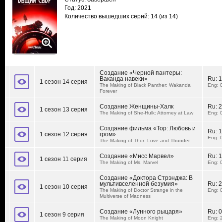
Год: 2021
Количество вышедших серий: 14
(из 14)
Создание «Черной пантеры:
Ваканда навеки»
Ru:
1
1 сезон 14 серия
The Making of Black Panther: Wakanda
Eng: 
Forever
Создание Женщины-Халк
Ru:
2
1 сезон 13 серия
The Making of She-Hulk: Attorney at Law
Eng: 
Создание фильма «Тор: Любовь и
Ru:
1
1 сезон 12 серия
гром»
Eng: 
The Making of Thor: Love and Thunder
Создание «Мисс Марвел»
Ru:
1
1 сезон 11 серия
The Making of Ms. Marvel
Eng: 
Создание «Доктора Стрэнджа: В
мультивселенной безумия»
Ru:
2
1 сезон 10 серия
The Making of Doctor Strange in the
Eng: 
Multiverse of Madness
Создание «Лунного рыцаря»
Ru:
0
1 сезон 9 серия
The Making of Moon Knight
Eng: 