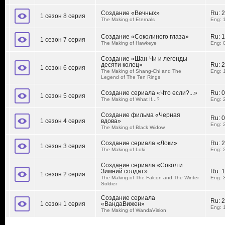
Создание «Вечных»
Ru:
2
1 сезон 8 серия
The Making of Eternals
Eng: 
Создание «Соколиного глаза»
Ru:
1
1 сезон 7 серия
The Making of Hawkeye
Eng: 
Создание «Шан-Чи и легенды
десяти колец»
Ru:
2
1 сезон 6 серия
The Making of Shang-Chi and The
Eng: 
Legend of The Ten Rings
Создание сериала «Что если?...»
Ru:
0
1 сезон 5 серия
The Making of What If...?
Eng: 
Создание фильма «Черная
Ru:
0
1 сезон 4 серия
вдова»
Eng: 
The Making of Black Widow
Создание сериала «Локи»
Ru:
2
1 сезон 3 серия
The Making of Loki
Eng: 
Создание сериала «Сокол и
Зимний солдат»
Ru:
1
1 сезон 2 серия
The Making of The Falcon and The Winter
Eng: 
Soldier
Создание сериала
Ru:
2
1 сезон 1 серия
«ВандаВижен»
Eng: 
The Making of WandaVision