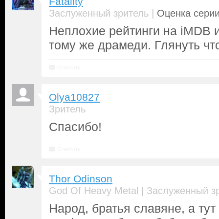
Fatality
|
Заслуженный зритель
Оценка серии
Неплохие рейтинги на iMDB и
тому же драмеди. Глянуть что
Ответить
Olya10827
Зритель
Спасибо!
Ответить
Thor Odinson
|
God Of Heavy Metal
Заслуженный з
Народ, братья славяне, а тут