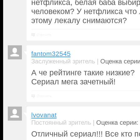
нетфликса, белая баба выби
человеком? У нетфликса что 
этому лекалу снимаются?
Ответить
fantom32545
|
Заслуженный зритель
Оценка серии
А че рейтинге такие низкие?
Сериал мега зачетный!
Ответить
lvovanat
|
Постоянный зритель
Оценка серии: 
Отличный сериал!!! Все кто 