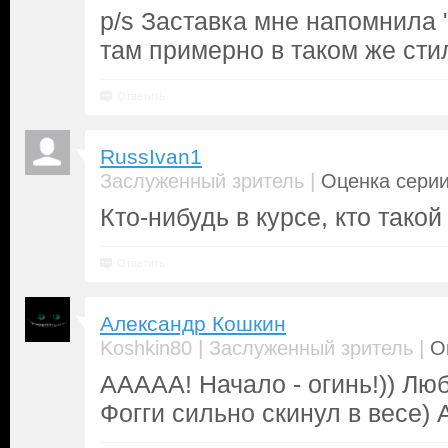
p/s Заставка мне напомнила 
там примерно в таком же сти
Ответить
RussIvan1
|
Заслуженный зритель
Оценка серии
Кто-нибудь в курсе, кто тако
Ответить
Александр Кошкин
|
|
Koshkin80
Заслуженный зритель
О
ААААА! Начало - огинь!)) Лю
Фогги сильно скинул в весе)