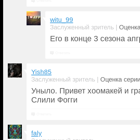
Ответить
witu_99
|
Заслуженный зритель
Оценка
Его в конце 3 сезона ап
Ответить
Yish85
|
Заслуженный зритель
Оценка серии
Уныло. Привет хоомакей и гр
Слили Фогги
Ответить
faly