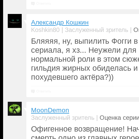
Ответить
Александр Кошкин
|
|
Koshkin80
Заслуженный зритель
О
Бляяяя, ну, выпилить Фогги 
сериала, я хз... Неужели для
нормальной роли в этом сюже
гильдия жирных обиделась и
похудевшего актёра?))
Ответить
MoonDemon
|
Заслуженный зритель
Оценка серии
Офигенное возвращение! Нач
смерть одно из главных герое