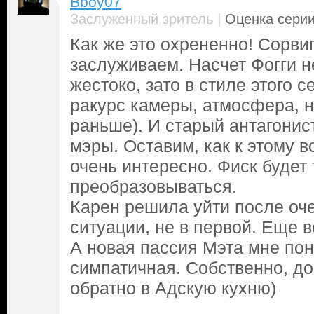
Bboy07
|
Заслуженный зритель
Оценка серии
Как же это охрененно! Сорви
заслуживаем. Насчет Фогги н
жестоко, зато в стиле этого с
ракурс камеры, атмосфера, н
раньше). И старый антагонис
мэры. Оставим, как к этому 
очень интересно. Фиск будет
преобразовываться.
Карен решила уйти после оч
ситуации, не в первой. Еще в
А новая пассия Мэта мне по
симпатичная. Собственно, д
обратно в Адскую кухню)