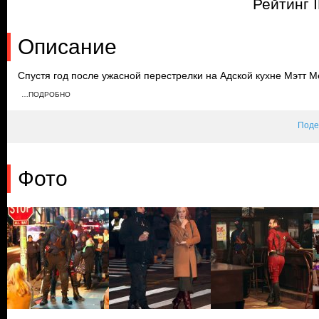
Рейтинг 
Описание
Спустя год после ужасной перестрелки на Адской кухне Мэтт 
окружным прокурором Кирстен МакДаффи. Новой коллеге удает
…ПОДРОБНО
то время как Уилсон Фиск решает побороться за пост мэра. На 
причинял вреда его друзьям.
Поде
Фото