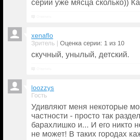
серии уже мясца сколько)) К
Ответить
xenaflo
|
Зритель
Оценка серии: 1 из 10
скучный, унылый, детский.
Ответить
loozzys
Гость
Удивляют меня некоторые мо
частности - просто так разде
барахлишко и... И его никто н
не может! В таких городах к