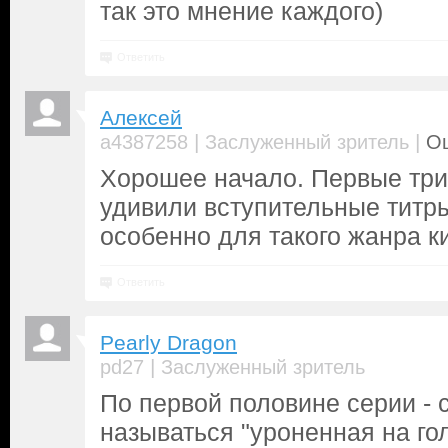
так это мнение каждого)
Ответить
Алексей
|
|
a4387258
Заслуженный зритель
Оц
Хорошее начало. Первые три
удивили вступительные титр
особенно для такого жанра к
Ответить
Pearly Dragon
|
pd27
Заслуженный зритель
По первой половине серии -
называться "уроненная на го