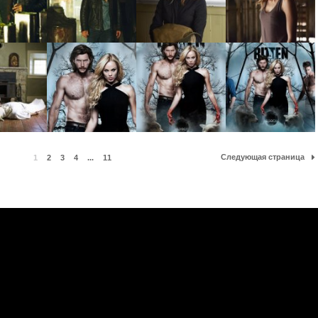
Следующая страница
1
2
3
4
...
11