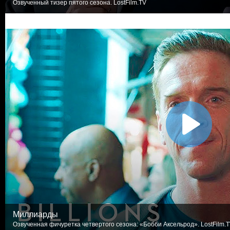
Озвученный тизер пятого сезона. LostFilm.TV
Миллиарды
Озвученная фичуретка четвертого сезона: «Бобби Аксельрод». LostFilm.