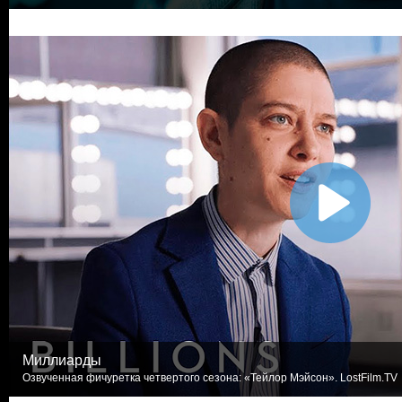
Миллиарды
Озвученная фичуретка четвертого сезона: «Тейлор Мэйсон». LostFilm.TV