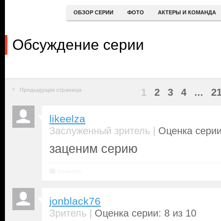
ОБЗОР СЕРИИ
ФОТО
АКТЕРЫ И КОМАНДА
Обсуждение серии
Предыдущая страница
1
2
3
4
...
2
likeelza
|
Заслуженный зритель
Оценка серии
заценим серию
Ответить
jonblack76
|
Зритель
Оценка серии: 8 из 10