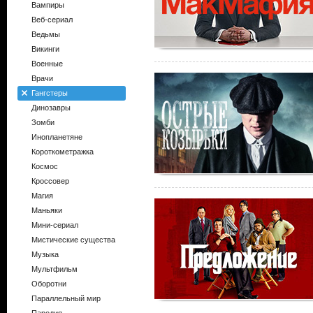
Вампиры
Веб-сериал
Ведьмы
Викинги
Военные
Врачи
Гангстеры
Динозавры
Зомби
Инопланетяне
Короткометражка
Космос
Кроссовер
Магия
Маньяки
Мини-сериал
Мистические существа
Музыка
Мультфильм
Оборотни
Параллельный мир