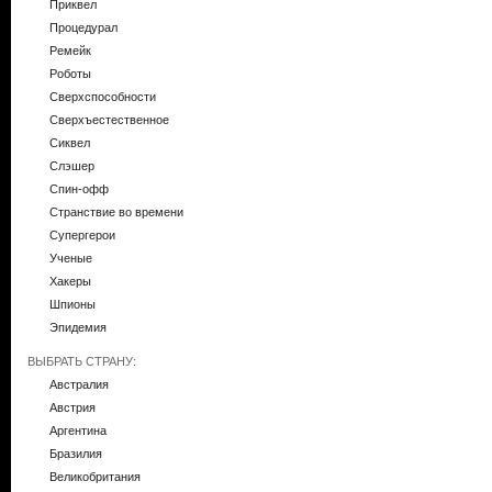
Приквел
Процедурал
Ремейк
Роботы
Сверхспособности
Сверхъестественное
Сиквел
Слэшер
Спин-офф
Странствие во времени
Супергерои
Ученые
Хакеры
Шпионы
Эпидемия
ВЫБРАТЬ СТРАНУ:
Австралия
Австрия
Аргентина
Бразилия
Великобритания