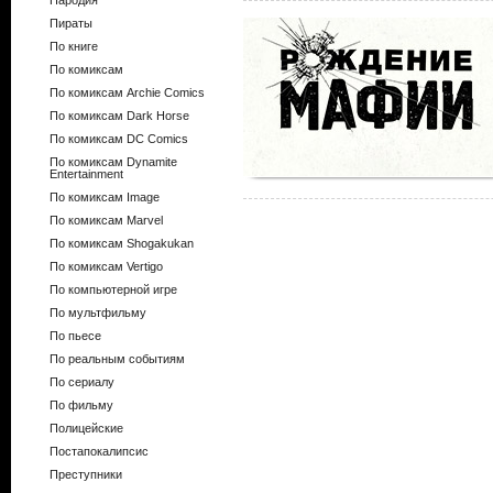
Пародия
Пираты
По книге
По комиксам
По комиксам Archie Comics
По комиксам Dark Horse
По комиксам DC Comics
По комиксам Dynamite
Entertainment
По комиксам Image
По комиксам Marvel
По комиксам Shogakukan
По комиксам Vertigo
По компьютерной игре
По мультфильму
По пьесе
По реальным событиям
По сериалу
По фильму
Полицейские
Постапокалипсис
Преступники