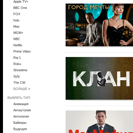
Apple TV+
BBC One
FOX
hulu
Max
MGM+
NBC
Netflix
Prime Video
Rai 1
Roku
Showtime
Syfy
The CW
БОЛЬШЕ
ВЫБРАТЬ ТИП:
Анимация
Антиутопия
Антология
Байкеры
Будущее