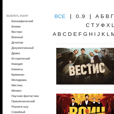
ВCE
|
0..9
|
А
Б
В
Г
ВЫБРАТЬ ЖАНР:
Биографический
С
Т
У
Ф
Х
Боевик
Вестерн
A
B
C
D
E
F
G
H
I
J
K
L
Военный
Детектив
Документальный
Драма
Исторический
Комедия
Комиксы
Криминал
Мелодрама
Мистика
Мюзикл
Научная фантастика
Приключенческий
Реалити-шоу
Семейный