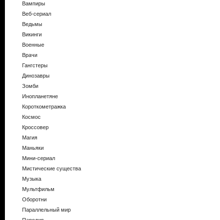
Вампиры
Веб-сериал
Ведьмы
Викинги
Военные
Врачи
Гангстеры
Динозавры
Зомби
Инопланетяне
Короткометражка
Космос
Кроссовер
Магия
Маньяки
Мини-сериал
Мистические существа
Музыка
Мультфильм
Оборотни
Параллельный мир