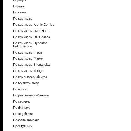
Пародия
Пираты
По книге
По комиксам
По комиксам Archie Comics
По комиксам Dark Horse
По комиксам DC Comics
По комиксам Dynamite
Entertainment
По комиксам Image
По комиксам Marvel
По комиксам Shogakukan
По комиксам Vertigo
По компьютерной игре
По мультфильму
По пьесе
По реальным событиям
По сериалу
По фильму
Полицейские
Постапокалипсис
Преступники