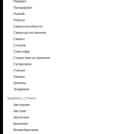
Приквел
Процедурал
Ремейк
Роботы
Сверхспособности
Сверхъестественное
Сиквел
Слэшер
Спин-офф
Странствие во времени
Супергерои
Ученые
Хакеры
Шпионы
Эпидемия
ВЫБРАТЬ СТРАНУ:
Австралия
Австрия
Аргентина
Бразилия
Великобритания