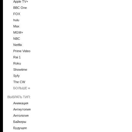
Apple TV+
BBC One
FOX
hulu
Max
MGM+
NBC
Netflix
Prime Video
Rai 1
Roku
Showtime
Syfy
The CW
БОЛЬШЕ
ВЫБРАТЬ ТИП:
Анимация
Антиутопия
Антология
Байкеры
Будущее