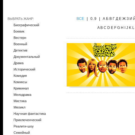
ВCE
|
0..9
|
А
Б
В
Г
Д
Е
Ж
З
И
ВЫБРАТЬ ЖАНР:
Биографический
A
B
C
D
E
F
G
H
I
J
K
L
Боевик
Вестерн
Военный
Детектив
Документальный
Драма
Исторический
Комедия
Комиксы
Криминал
Мелодрама
Мистика
Мюзикл
Научная фантастика
Приключенческий
Реалити-шоу
Семейный