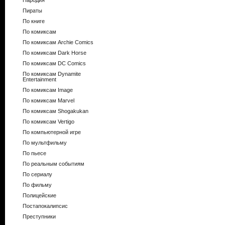
Пародия
Пираты
По книге
По комиксам
По комиксам Archie Comics
По комиксам Dark Horse
По комиксам DC Comics
По комиксам Dynamite
Entertainment
По комиксам Image
По комиксам Marvel
По комиксам Shogakukan
По комиксам Vertigo
По компьютерной игре
По мультфильму
По пьесе
По реальным событиям
По сериалу
По фильму
Полицейские
Постапокалипсис
Преступники