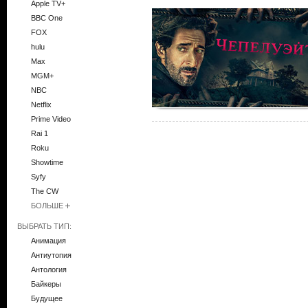
Apple TV+
BBC One
FOX
hulu
Max
MGM+
NBC
Netflix
Prime Video
Rai 1
Roku
Showtime
Syfy
The CW
БОЛЬШЕ
ВЫБРАТЬ ТИП:
Анимация
Антиутопия
Антология
Байкеры
Будущее