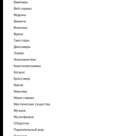
Вампиры
Веб-сериал
Ведьмы
Викинги
Военные
Врачи
Гангстеры
Динозавры
Зомби
Инопланетяне
Короткометражка
Космос
Кроссовер
Магия
Маньяки
Мини-сериал
Мистические существа
Музыка
Мультфильм
Оборотни
Параллельный мир