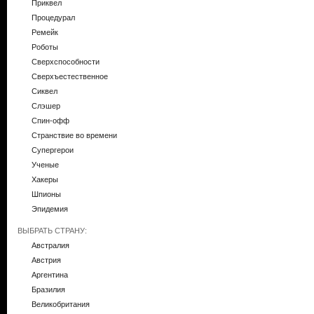
Приквел
Процедурал
Ремейк
Роботы
Сверхспособности
Сверхъестественное
Сиквел
Слэшер
Спин-офф
Странствие во времени
Супергерои
Ученые
Хакеры
Шпионы
Эпидемия
ВЫБРАТЬ СТРАНУ:
Австралия
Австрия
Аргентина
Бразилия
Великобритания