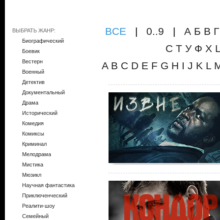
ВCE
|
0..9
|
А
Б
В
Г
ВЫБРАТЬ ЖАНР:
Биографический
С
Т
У
Ф
Х
Боевик
Вестерн
A
B
C
D
E
F
G
H
I
J
K
L
Военный
Детектив
Документальный
Драма
Исторический
Комедия
Комиксы
Криминал
Мелодрама
Мистика
Мюзикл
Научная фантастика
Приключенческий
Реалити-шоу
Семейный