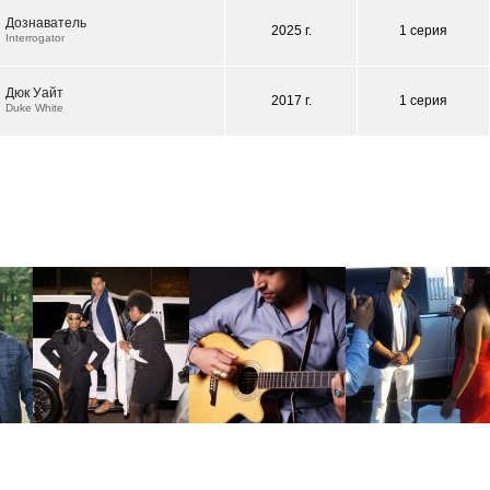
Дознаватель
2025 г.
1 серия
Interrogator
Дюк Уайт
2017 г.
1 серия
Duke White