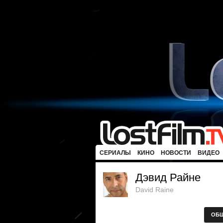
СЕРИАЛЫ
КИНО
НОВОСТИ
ВИДЕО
Дэвид Райне
David Raine
ОБ