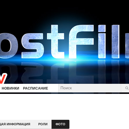
НОВИНКИ
РАСПИСАНИЕ
ЩАЯ ИНФОРМАЦИЯ
РОЛИ
ФОТО