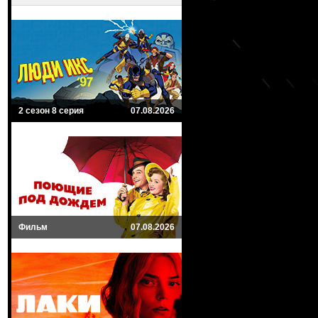
2 сезон 8 серия
07.08.2026
Фильм
07.08.2026