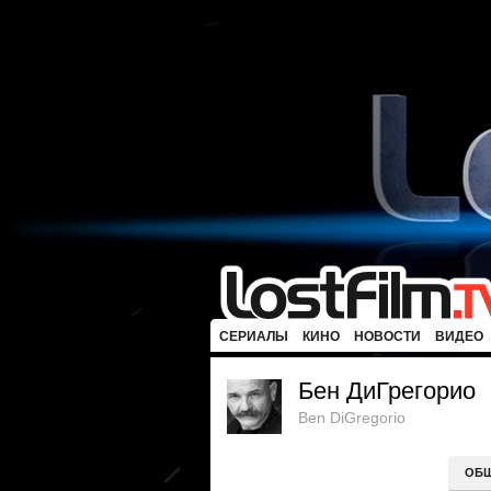
СЕРИАЛЫ
КИНО
НОВОСТИ
ВИДЕО
Бен ДиГрегорио
Ben DiGregorio
ОБ