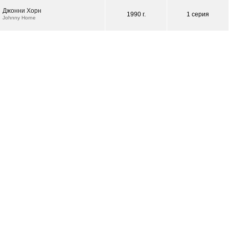
Джонни Хорн
1990 г.
1 серия
Johnny Horne