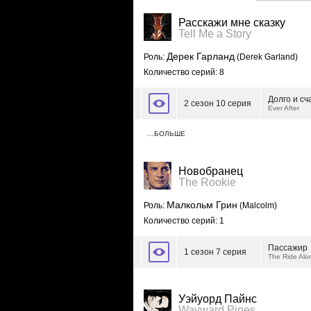
Расскажи мне сказку
Tell Me a Story
Дерек Гарланд
Роль:
(Derek Garland)
Количество серий: 8
Долго и сч
2 сезон 10 серия
Ever After
…БОЛЬШЕ
Новобранец
The Rookie
Малкольм Грин
Роль:
(Malcolm)
Количество серий: 1
Пассажир
1 сезон 7 серия
The Ride Alo
Уэйуорд Пайнс
Wayward Pines