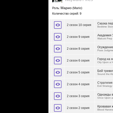
Марио
Роль:
(Mario)
Количество серий: 9
Сказка пе
2 сезон 10 серия
Bedtime Stor
Академия 
2 сезон 9 серия
Walcott Prep
Осуждени
2 сезон 8 серия
Pass Judgme
Город на 
2 сезон 6 серия
City Upon a Hi
Бей тревог
2 сезон 5 серия
Sound the Al
Стратегия
2 сезон 4 серия
Exit Strategy
Однажды в
2 сезон 3 серия
Once Upon a
Кровавая 
2 сезон 2 серия
Blood Harves