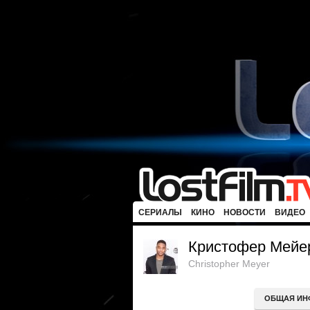
СЕРИАЛЫ
КИНО
НОВОСТИ
ВИДЕО
Кристофер Мейе
Christopher Meyer
ОБЩАЯ ИН