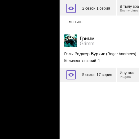
В тылу вра
2 сезон 1 серия
Enemy Lines
…МЕНЬШЕ
Гримм
Grimm
Роджер Вурхис
Роль:
(Roger Voorhees)
Количество серий: 1
Инугами
5 сезон 17 серия
Inugami