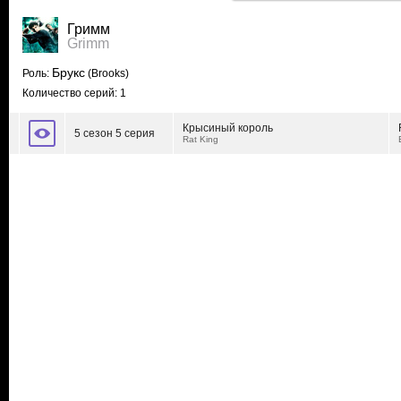
Гримм
Grimm
Брукс
Роль:
(Brooks)
Количество серий: 1
Крысиный король
5 сезон 5 серия
Rat King