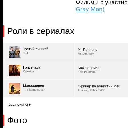
Фильмы с участи
Gray Man)
Роли в сериалах
Третий лишний
Mr. Donnelly
Ted
Mr. Donnelly
Грисельда
Боб Паломбо
Griselda
Bob Palombo
Мандалорец
Офицер по амнистии М40
The Mandalorian
Amnesty Officer M40
ВСЕ РОЛИ (6)
Фото