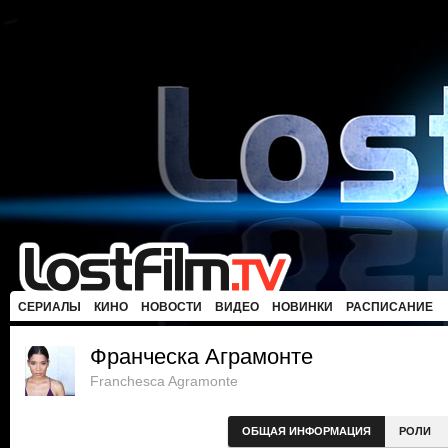
СЕРИАЛЫ
КИНО
НОВОСТИ
ВИДЕО
НОВИНКИ
РАСПИСАНИЕ
Франческа Аграмонте
Franchesca Agramonte
ОБЩАЯ ИНФОРМАЦИЯ
РОЛИ