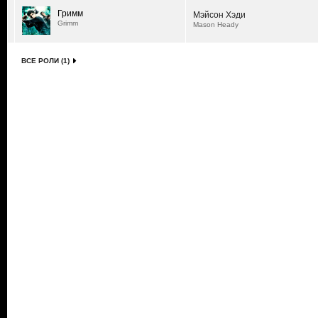
Гримм
Мэйсон Хэди
Grimm
Mason Heady
ВСЕ РОЛИ (1)