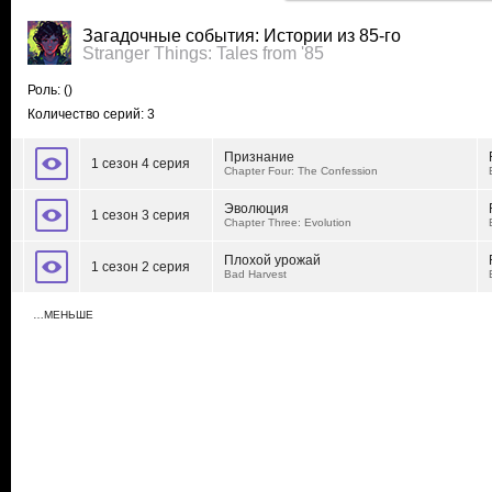
Загадочные события: Истории из 85-го
Stranger Things: Tales from '85
Роль:
()
Количество серий: 3
Признание
1 сезон 4 серия
Chapter Four: The Confession
Эволюция
1 сезон 3 серия
Chapter Three: Evolution
Плохой урожай
1 сезон 2 серия
Bad Harvest
…МЕНЬШЕ