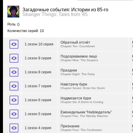
Загадочные события: Истории из 85-го
Stranger Things: Tales from '85
Роль:
()
Количество серий: 10
Обратный отсчёт
1 сезон 10 серия
Chapter Ten: Countdown
Подозреваемое лицо
1 сезон 9 серия
Chapter Nine: The Suspect
Праздник
1 сезон 8 серия
Chapter Eight: The Party
Навстречу буре
1 сезон 7 серия
Chapter Seven: Enter the Storm
Надвигается буря
1 сезон 6 серия
Chapter Six: A Storm Is Coming
Еженедельник "Наблюдатель"
1 сезон 5 серия
Chapter Five: The Weekly Watcher
Признание
1 сезон 4 серия
Chapter Four: The Confession