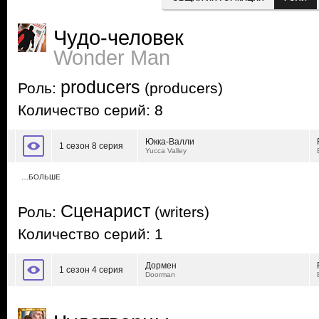
Чудо-человек
Wonder Man
producers
Роль:
(producers)
Количество серий: 8
Юкка-Валли
1 сезон 8 серия
Yucca Valley
…БОЛЬШЕ
Сценарист
Роль:
(writers)
Количество серий: 1
Дормен
1 сезон 4 серия
Doorman