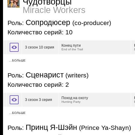
Чудотворцы
Miracle Workers
Сопродюсер
Роль:
(co-producer)
Количество серий: 10
Конец пути
3 сезон 10 серия
End of the Trail
…БОЛЬШЕ
Сценарист
Роль:
(writers)
Количество серий: 2
Поход на охоту
3 сезон 3 серия
Hunting Party
…БОЛЬШЕ
Принц Я-Шэйн
Роль:
(Prince Ya-Shayn)