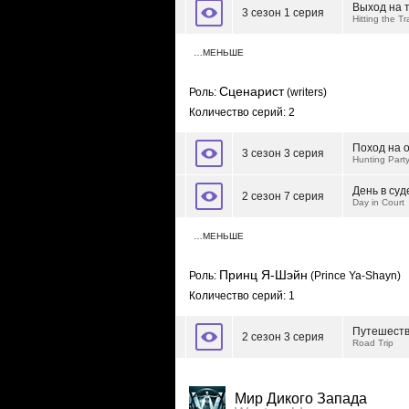
Выход на 
3 сезон 1 серия
Hitting the Tra
…МЕНЬШЕ
Сценарист
Роль:
(writers)
Количество серий: 2
Поход на 
3 сезон 3 серия
Hunting Part
День в суд
2 сезон 7 серия
Day in Court
…МЕНЬШЕ
Принц Я-Шэйн
Роль:
(Prince Ya-Shayn)
Количество серий: 1
Путешест
2 сезон 3 серия
Road Trip
Мир Дикого Запада