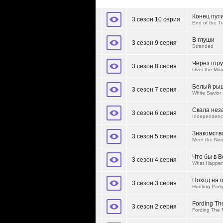
Конец пут
3 сезон 10 серия
End of the Tr
В глуши
3 сезон 9 серия
Stranded
Через гору
3 сезон 8 серия
Over the Mou
Белый рыц
3 сезон 7 серия
White Savior
Скала нез
3 сезон 6 серия
Independenc
Знакомств
3 сезон 5 серия
Meet the No
Что бы в 
3 сезон 4 серия
What Happen
Поход на 
3 сезон 3 серия
Hunting Part
Fording Th
3 сезон 2 серия
Fording The 