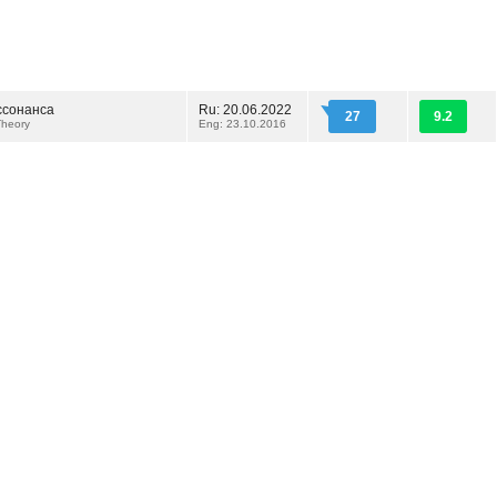
ссонанса
Ru: 20.06.2022
27
9.2
Theory
Eng: 23.10.2016