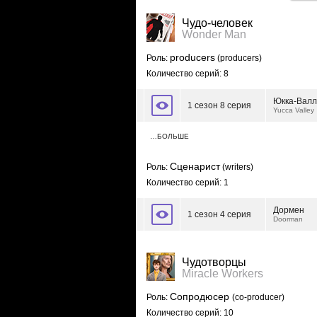
Чудо-человек
Wonder Man
producers
Роль:
(producers)
Количество серий: 8
Юкка-Вал
1 сезон 8 серия
Yucca Valley
…БОЛЬШЕ
Сценарист
Роль:
(writers)
Количество серий: 1
Дормен
1 сезон 4 серия
Doorman
Чудотворцы
Miracle Workers
Сопродюсер
Роль:
(co-producer)
Количество серий: 10