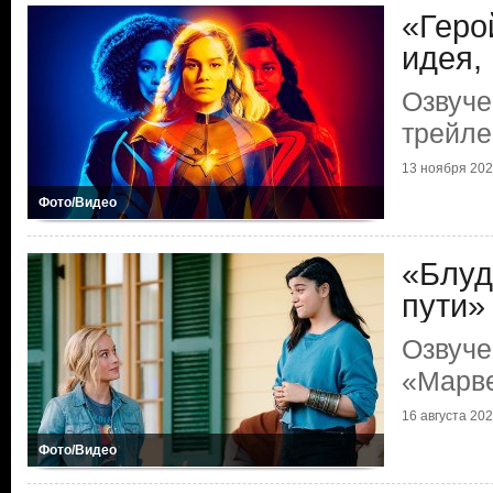
«Геро
идея,
Озвуч
трейле
13 ноября 2023
Фото/Видео
«Блуд
пути»
Озвуче
«Марв
16 августа 2023
Фото/Видео